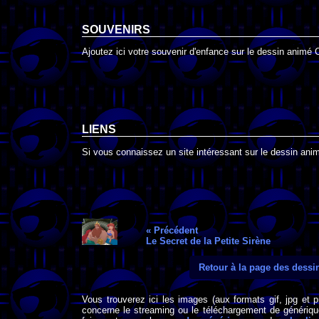
SOUVENIRS
Ajoutez ici votre souvenir d'enfance sur le dessin animé C
LIENS
Si vous connaissez un site intéressant sur le dessin animé
« Précédent
Le Secret de la Petite Sirène
Retour à la page des dess
Vous trouverez ici les images (aux formats gif, jpg et 
concerne le streaming ou le téléchargement de générique