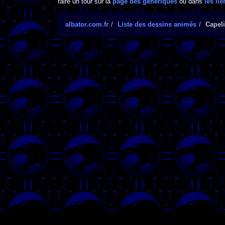
faire un tour sur la
page des génériques
ou dans
les lie
albator.com.fr
Liste des dessins animés
Capeli