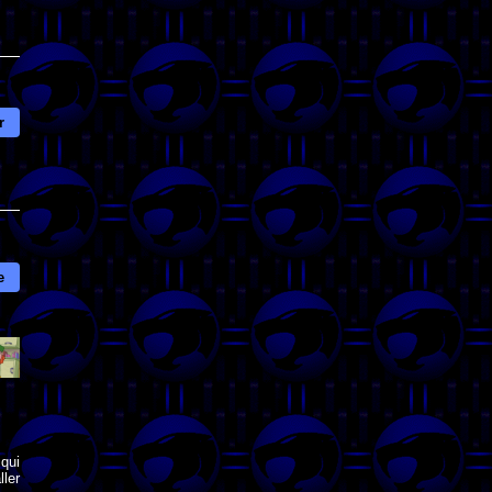
r
e
qui
ler