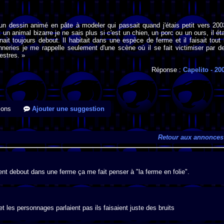
un dessin animé en pâte à modeler qui passait quand j'étais petit vers 200
t un animal bizarre je ne sais plus si c'est un chien, un porc ou un ours, il éta
nait toujours debout. Il habitait dans une espèce de ferme et il faisait tout 
neries je me rappelle seulement d'une scène où il se fait victimiser par d
restres. »
Réponse :
Capelito
- 20
ions
Ajouter une suggestion
Retour aux annonces
ient debout dans une ferme ça me fait penser à "la ferme en folie".
et les personnages parlaient pas ils faisaient juste des bruits