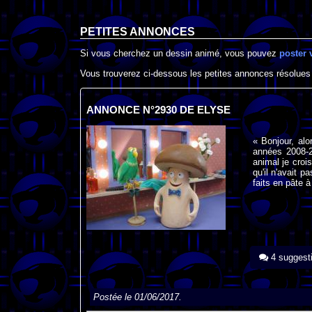
PETITES ANNONCES
Si vous cherchez un dessin animé, vous pouvez
poster 
Vous trouverez ci-dessous les petites annonces résolues
ANNONCE N°2930 DE ELYSE
« Bonjour, alo
années 2008-2
animal je croi
qu'il n'avait
faits en pâte 
4 suggest
Postée le 01/06/2017.