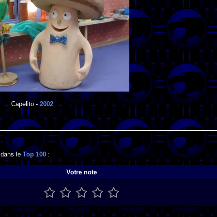
Capelito
-
2002
e dans le
Top 100
:
Votre note