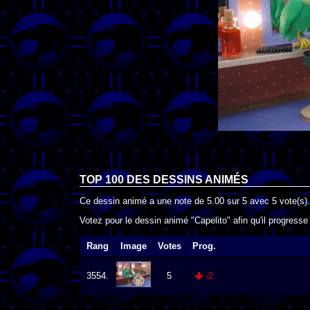
TOP 100 DES
DESSINS ANIMÉS
Ce dessin animé a une note de
5.00
sur
5
avec
5
vote(s).
Votez pour le dessin animé "Capelito" afin qu'il progress
Rang
Image
Votes
Prog.
3554.
5
-2