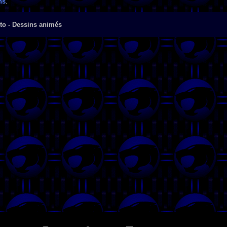
ns
.
to - Dessins animés