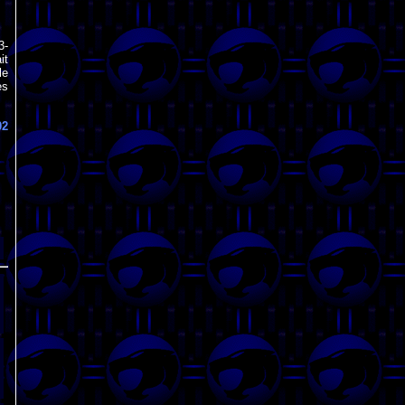
3-
it
le
es
02