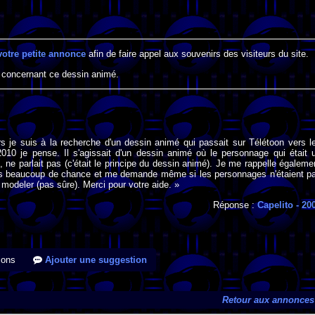
votre petite annonce
afin de faire appel aux souvenirs des visiteurs du site.
 concernant ce dessin animé.
rs je suis à la recherche d'un dessin animé qui passait sur Télétoon vers l
010 je pense. Il s'agissait d'un dessin animé où le personnage qui était 
s, ne parlait pas (c'était le principe du dessin animé). Je me rappelle égaleme
 pas beaucoup de chance et me demande même si les personnages n'étaient p
à modeler (pas sûre). Merci pour votre aide. »
Réponse :
Capelito
- 20
ions
Ajouter une suggestion
Retour aux annonces