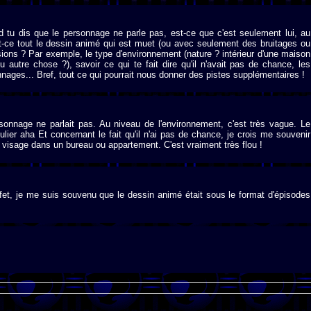
tu dis que le personnage ne parle pas, est-ce que c'est seulement lui, au
st-ce tout le dessin animé qui est muet (ou avec seulement des bruitages ou
sions ? Par exemple, le type d'environnement (nature ? intérieur d'une maison
u autre chose ?), savoir ce qui te fait dire qu'il n'avait pas de chance, les
nnages... Bref, tout ce qui pourrait nous donner des pistes supplémentaires !
rsonnage ne parlait pas. Au niveau de l'environnement, c'est très vague. Le
ulier aha Et concernant le fait qu'il n'ai pas de chance, je crois me souvenir
visage dans un bureau ou appartement. C'est vraiment très flou !
effet, je me suis souvenu que le dessin animé était sous le format d'épisodes