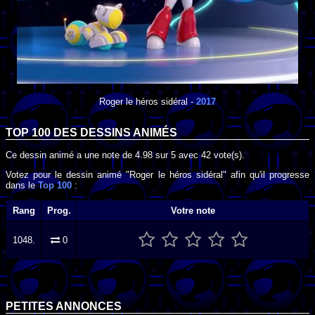
Roger le héros sidéral
-
2017
TOP 100 DES
DESSINS ANIMÉS
Ce dessin animé a une note de
4.98
sur
5
avec
42
vote(s).
Votez pour le dessin animé "Roger le héros sidéral" afin qu'il progresse
dans le
Top 100
:
Rang
Prog.
Votre note
1048.
0
PETITES ANNONCES