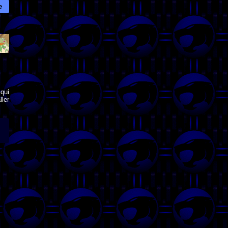
e
qui
ler