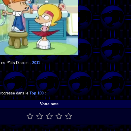
Les P'tits Diables
-
2011
 progresse dans le
Top 100
:
Votre note