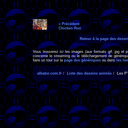
« Précédent
Chicken Run
Retour à la page des dess
Vous trouverez ici les images (aux formats gif, jpg et 
concerne le streaming ou le téléchargement de générique
faire un tour sur la
page des génériques
ou dans
les lie
albator.com.fr
Liste des dessins animés
Les P'