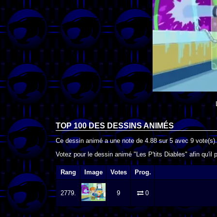
TOP 100 DES
DESSINS ANIMÉS
Ce dessin animé a une note de
4.88
sur
5
avec
9
vote(s).
Votez pour le dessin animé "Les P'tits Diables" afin qu'il
Rang
Image
Votes
Prog.
2779.
9
0