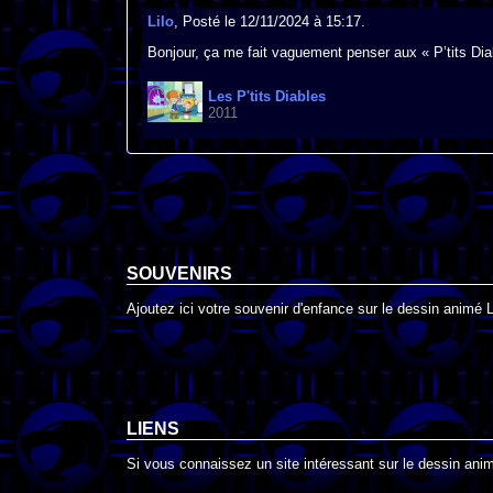
Lilo
, Posté le 12/11/2024 à 15:17.
Bonjour, ça me fait vaguement penser aux « P’tits Dia
Les P'tits Diables
2011
SOUVENIRS
Ajoutez ici votre souvenir d'enfance sur le dessin animé L
LIENS
Si vous connaissez un site intéressant sur le dessin animé