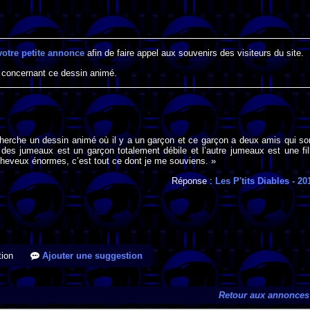
votre petite annonce
afin de faire appel aux souvenirs des visiteurs du site.
 concernant ce dessin animé.
cherche un dessin animé où il y a un garçon et ce garçon a deux amis qui so
des jumeaux est un garçon totalement débile et l’autre jumeaux est une fil
cheveux énormes, c’est tout ce dont je me souviens. »
Réponse :
Les P'tits Diables
- 20
ion
Ajouter une suggestion
Retour aux annonces