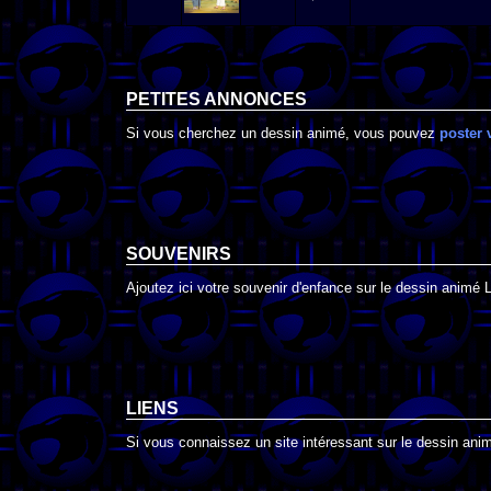
PETITES ANNONCES
Si vous cherchez un dessin animé, vous pouvez
poster 
SOUVENIRS
Ajoutez ici votre souvenir d'enfance sur le dessin animé 
LIENS
Si vous connaissez un site intéressant sur le dessin anim