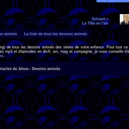
Suivant »
La Tête en l'air
ins animés
La liste de tous les dessins animés
png) de tous les dessins animés des séries de votre enfance. Pour tout ce 
s mp3 et d'épisodes en divX, avi, mpg et compagnie, je vous conseille d'al
ns
.
iracles de Jésus - Dessins animés