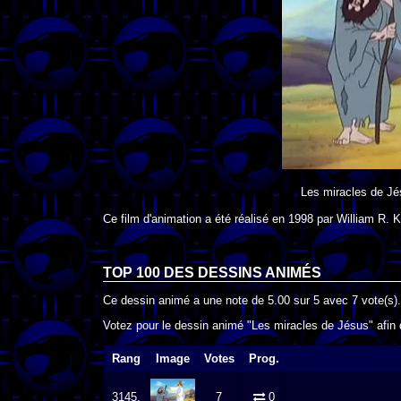
Les miracles de J
Ce film d'animation a été réalisé en
1998
par
William R. 
TOP 100 DES
DESSINS ANIMÉS
Ce dessin animé a une note de
5.00
sur
5
avec
7
vote(s).
Votez pour le dessin animé "Les miracles de Jésus" afin 
Rang
Image
Votes
Prog.
3145.
7
0