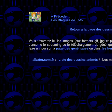
« Précédent
Les Blagues de Toto
Retour à la page des dess
Vous trouverez ici les images (aux formats gif, jpg et 
concerne le streaming ou le téléchargement de générique
faire un tour sur la
page des génériques
ou dans
les lie
albator.com.fr
Liste des dessins animés
Les m