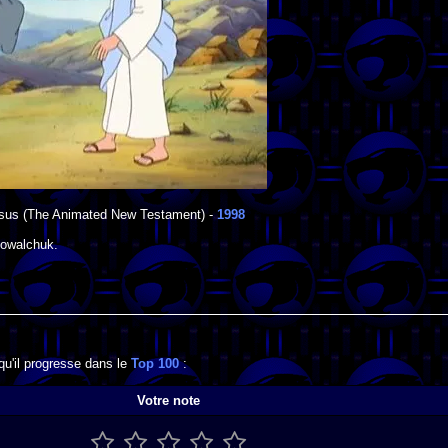
ésus
(The Animated New Testament) -
1998
Kowalchuk
.
qu'il progresse dans le
Top 100
:
Votre note