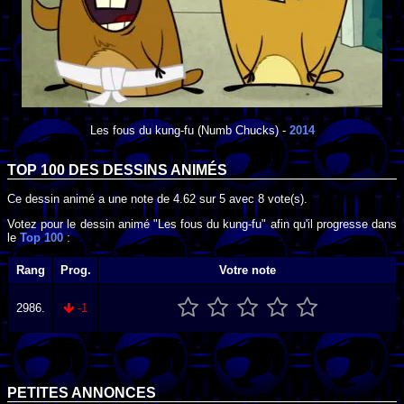
Les fous du kung-fu
(Numb Chucks) -
2014
TOP 100 DES
DESSINS ANIMÉS
Ce dessin animé a une note de
4.62
sur
5
avec
8
vote(s).
Votez pour le dessin animé "Les fous du kung-fu" afin qu'il progresse dans
le
Top 100
:
Rang
Prog.
Votre note
2986.
-1
PETITES ANNONCES