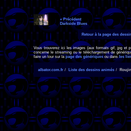
« Précédent
Darkside Blues
Retour à la page des dess
Vous trouverez ici les images (aux formats gif, jpg et 
concerne le streaming ou le téléchargement de générique
faire un tour sur la
page des génériques
ou dans
les lie
albator.com.fr
Liste des dessins animés
Rouji