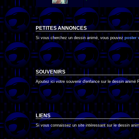
PETITES ANNONCES
Si vous cherchez un dessin animé, vous pouvez
poster 
SOUVENIRS
Ajoutez ici votre souvenir d'enfance sur le dessin animé 
LIENS
Si vous connaissez un site intéressant sur le dessin animé