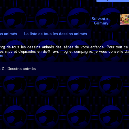
Suivant »
Grimmy
ins animés
La liste de tous les dessins animés
png) de tous les dessins animés des séries de votre enfance. Pour tout ce 
s mp3 et d'épisodes en divX, avi, mpg et compagnie, je vous conseille d'al
ns
.
n Z - Dessins animés