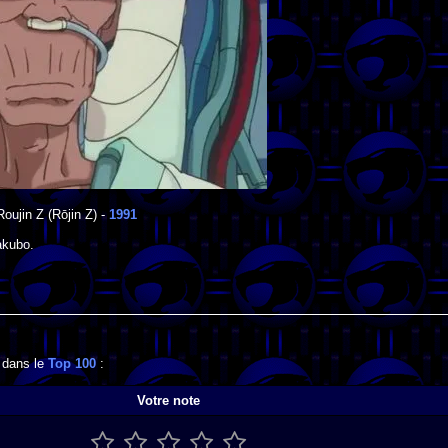
Roujin Z
(Rōjin Z) -
1991
akubo
.
e dans le
Top 100
:
Votre note