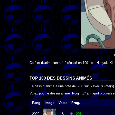
Ce film d'animation a été réalisé en
1991
par
Hiroyuki Kit
TOP 100 DES
DESSINS ANIMÉS
Ce dessin animé a une note de
5.00
sur
5
avec
8
vote(s).
Votez pour le dessin animé "Roujin Z" afin qu'il progress
Rang
Image
Votes
Prog.
2920.
8
+201