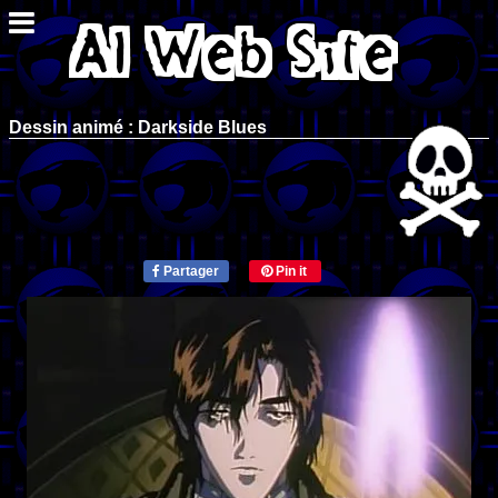
Dessin animé : Darkside Blues
Partager
Pin it