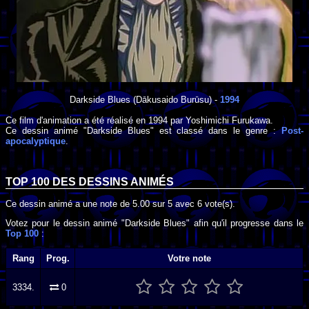
Darkside Blues
(Dākusaido Burūsu) -
1994
Ce film d'animation a été réalisé en
1994
par
Yoshimichi Furukawa
.
Ce dessin animé "Darkside Blues" est classé dans le genre :
Post-
apocalyptique
.
TOP 100 DES
DESSINS ANIMÉS
Ce dessin animé a une note de
5.00
sur
5
avec
6
vote(s).
Votez pour le dessin animé "Darkside Blues" afin qu'il progresse dans le
Top 100
:
Rang
Prog.
Votre note
3334.
0