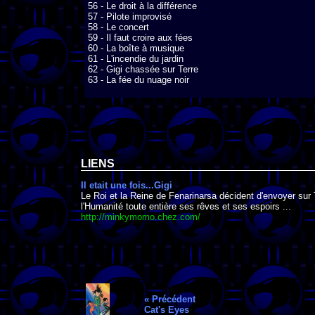
56 - Le droit à la différence

57 - Pilote improvisé

58 - Le concert

59 - Il faut croire aux fées

60 - La boîte à musique

61 - L'incendie du jardin

62 - Gigi chassée sur Terre

63 - La fée du nuage noir
LIENS
Il etait une fois...Gigi
Le Roi et la Reine de Fenarinarsa décident d'envoyer sur Te
l'Humanité toute entière ses rêves et ses espoirs ...
http://minkymomo.chez.com/
« Précédent
Cat's Eyes