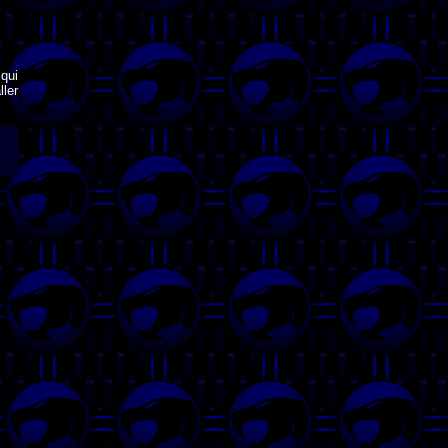
qui
ler