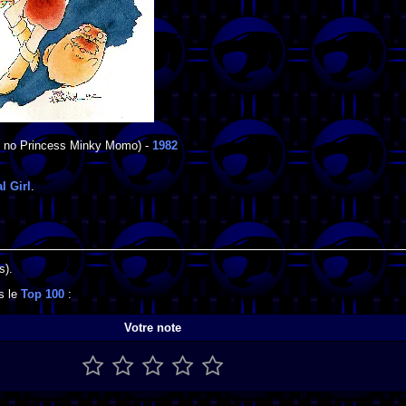
 no Princess Minky Momo) -
1982
l Girl
.
s).
ns le
Top 100
:
Votre note