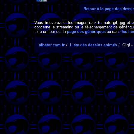
Retour à la page des dess
Vous trouverez ici les images (aux formats gif, jpg et 
concerne le streaming ou le téléchargement de générique
faire un tour sur la
page des génériques
ou dans
les lie
albator.com.fr
Liste des dessins animés
Gigi -