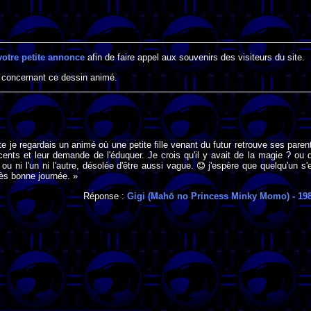
votre petite annonce
afin de faire appel aux souvenirs des visiteurs du site.
 concernant ce dessin animé.
te je regardais un animé où une petite fille venant du futur retrouve ses paren
ents et leur demande de l'éduquer. Je crois qu'il y avait de la magie ? ou 
 ou ni l'un ni l'autre, désolée d'être aussi vague.
j'espère que quelqu'un s'
rès bonne journée. »
Réponse :
Gigi (Mahō no Princess Minky Momo)
- 19