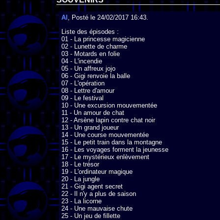
Al
, Posté le 24/02/2017 16:43.
Liste des épisodes :

01 - La princesse magicienne 

02 - Lunette de charme

03 - Motards en folie

04 - L'incendie

05 - Un affreux jojo

06 - Gigi renvoie la balle

07 - L'opération

08 - Lettre d'amour

09 - Le festival

10 - Une excursion mouvementée

11 - Un amour de chat

12 - Arsène lapin contre chat noir

13 - Un grand joueur

14 - Une course mouvementée

15 - Le petit train dans la montagne

16 - Les voyages forment la jeunesse

17 - Le mystérieux enlèvement

18 - Le trésor

19 - L'ordinateur magique

20 - La jungle

21 - Gigi agent secret

22 - Il n'y a plus de saison

23 - La licorne

24 - Une mauvaise chute

25 - Un jeu de fillette
