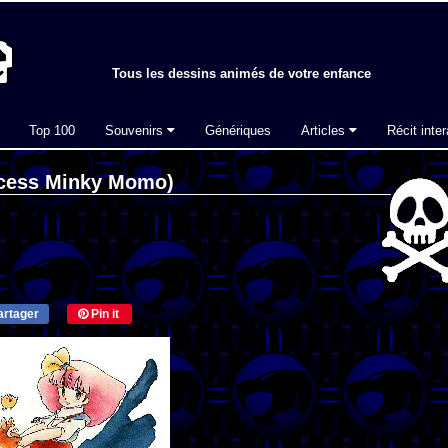
Tous les dessins animés de votre enfance
Top 100
Souvenirs
Génériques
Articles
Récit inter
ncess Minky Momo)
rtager
Pin it