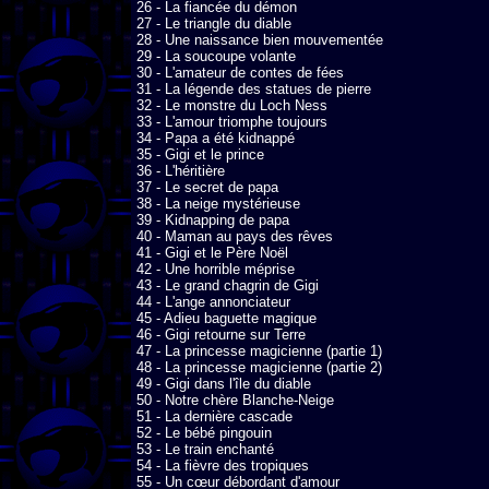
26 - La fiancée du démon

27 - Le triangle du diable

28 - Une naissance bien mouvementée

29 - La soucoupe volante

30 - L'amateur de contes de fées

31 - La légende des statues de pierre

32 - Le monstre du Loch Ness

33 - L'amour triomphe toujours

34 - Papa a été kidnappé 

35 - Gigi et le prince

36 - L'héritière

37 - Le secret de papa

38 - La neige mystérieuse

39 - Kidnapping de papa

40 - Maman au pays des rêves

41 - Gigi et le Père Noël

42 - Une horrible méprise

43 - Le grand chagrin de Gigi

44 - L'ange annonciateur

45 - Adieu baguette magique

46 - Gigi retourne sur Terre

47 - La princesse magicienne (partie 1)

48 - La princesse magicienne (partie 2)

49 - Gigi dans l'île du diable

50 - Notre chère Blanche-Neige

51 - La dernière cascade

52 - Le bébé pingouin

53 - Le train enchanté 

54 - La fièvre des tropiques

55 - Un cœur débordant d'amour
