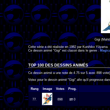
Gigi
(Mahō
Cette série a été réalisée en
1982
par
Kunihiko Yûyama
.
Ce dessin animé "Gigi" est classé dans le genre :
Magica
TOP 100 DES
DESSINS ANIMÉS
Ce dessin animé a une note de
4.75
sur
5
avec
898
vote(
Votez pour le dessin animé "Gigi" afin qu'il progresse da
Rang
Image
Votes
Prog.
77.
898
0