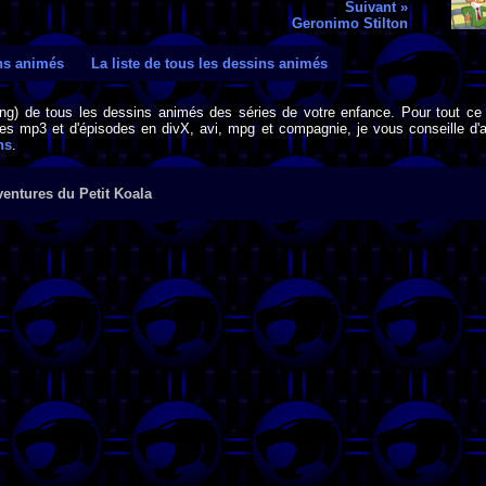
Suivant »
Geronimo Stilton
ins animés
La liste de tous les dessins animés
png) de tous les dessins animés des séries de votre enfance. Pour tout ce 
s mp3 et d'épisodes en divX, avi, mpg et compagnie, je vous conseille d'al
ns
.
entures du Petit Koala