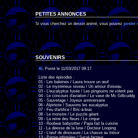
PETITES ANNONCES
Si vous cherchez un dessin animé, vous pouvez
poster 
SOUVENIRS
Al
, Posté le 11/03/2017 09:17.
Liste des épisodes :

01 - Les baleines / Laura trouve un œuf 

02 - Le mystérieux oiseau / Un amour d'oiseau

03 - L'eucalyptus fusée / Les pingouins ne volent pas 

04 - Le concours d'aviation / Le vase de Mc Gillicuddy 

05 - Sauvetage / Joyeux anniversaire 

06 - Alpiniste / Sauvons les eucalyptus 

07 - Feu d'artifice / Bric-à-brac 

08 - Le monstre / Le puzzle géant 

09 - La reine des fleurs / Le cirque 

10 - Roobear babysitter / Papa fait la cuisine 

11 - La déesse de la lune / Docteur Looping 

12 - L'œuf de dinosaure / La chasse au trésor 

13 - Pamie infirmière / Sacré facteur
