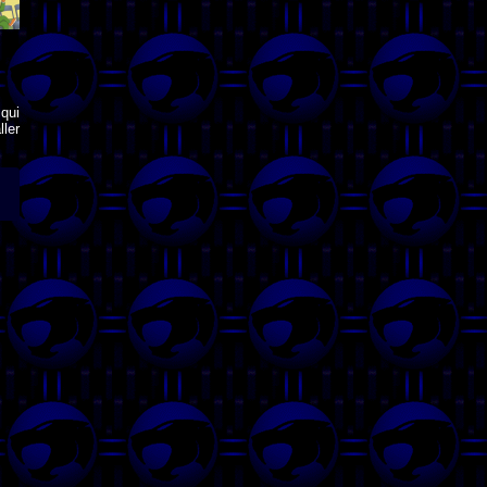
qui
ler