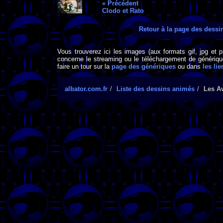
« Précédent
Clodo et Rato
Retour à la page des dess
Vous trouverez ici les images (aux formats gif, jpg et 
concerne le streaming ou le téléchargement de générique
faire un tour sur la
page des génériques
ou dans
les lie
albator.com.fr
Liste des dessins animés
Les Av