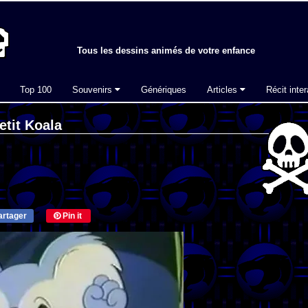
Tous les dessins animés de votre enfance
Top 100
Souvenirs
Génériques
Articles
Récit inter
etit Koala
rtager
Pin it