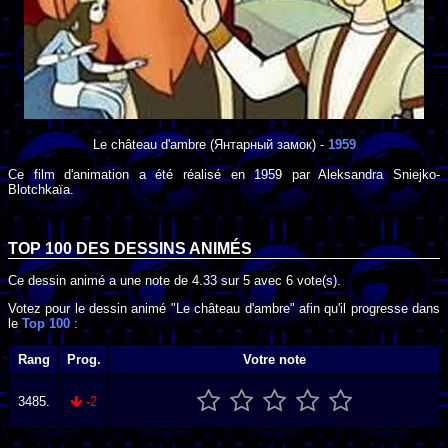
Le château d'ambre
(Янтарный замок) -
1959
Ce film d'animation a été réalisé en
1959
par
Aleksandra Sniejko-
Blotchkaïa
.
TOP 100 DES
DESSINS ANIMÉS
Ce dessin animé a une note de
4.33
sur
5
avec
6
vote(s).
Votez pour le dessin animé "Le château d'ambre" afin qu'il progresse dans
le
Top 100
:
Rang
Prog.
Votre note
3485.
-2