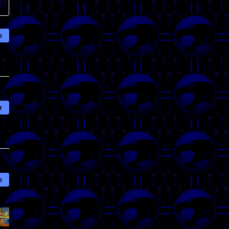
e
r
e