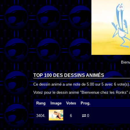
Bien
TOP 100 DES
DESSINS ANIMÉS
Ce dessin animé a une note de
5.00
sur
5
avec
6
vote(s).
Votez pour le dessin animé "Bienvenue chez les Ronks" a
Rang
Image
Votes
Prog.
3404.
6
0