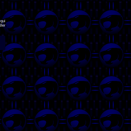
qui
ler