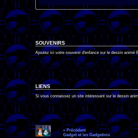
SOUVENIRS
Ajoutez ici votre souvenir d'enfance sur le dessin animé
LIENS
Si vous connaissez un site intéressant sur le dessin ani
« Précédent
Gadget et les Gadgetinis