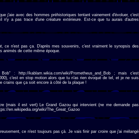
A que j'aie avec des hommes préhistoriques tentant vainement d'évoluer, c'est
 n'y a pas trace d'une créature extérieure. Est-ce que tu aurais d'autres
, ce n'est pas ça. D'après mes souvenirs, c'est vraiment le synopsis des
ins animés de cette même époque.
Bob" : http://kablam.wikia.com/wiki/Prometheus_and_Bob ; mais c'est
00), c'est en stop motion alors que tu n'as rien évoqué de tel, et je ne suis
e crains que ça soit encore à côté de la plaque !
estre (mais il est vert) Le Grand Gazou qui intervient (ne me demande pas
ttps://en.wikipedia.org/wiki/The_Great_Gazoo
eusement, ce n'est toujours pas çà. Je vais finir par croire que j'ai mélangé