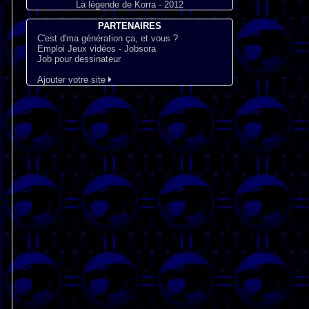
La légende de Korra - 2012
PARTENAIRES
C'est d'ma génération ça, et vous ?
Emploi Jeux vidéos - Jobsora
Job pour dessinateur
Ajouter votre site