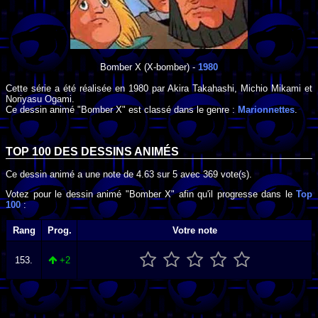
Bomber X
(X-bomber) -
1980
Cette série a été réalisée en
1980
par
Akira Takahashi
,
Michio Mikami
et
Noriyasu Ogami
.
Ce dessin animé "Bomber X" est classé dans le genre :
Marionnettes
.
TOP 100 DES
DESSINS ANIMÉS
Ce dessin animé a une note de
4.63
sur
5
avec
369
vote(s).
Votez pour le dessin animé "Bomber X" afin qu'il progresse dans le
Top
100
:
Rang
Prog.
Votre note
153.
+2