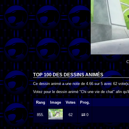
C
TOP 100 DES
DESSINS ANIMÉS
Ce dessin animé a une note de
4.66
sur
5
avec
62
vote(s
Votez pour le dessin animé "Chi une vie de chat" afin qu'
Rang
Image
Votes
Prog.
855.
62
0