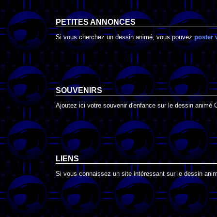
PETITES ANNONCES
Si vous cherchez un dessin animé, vous pouvez
poster 
SOUVENIRS
Ajoutez ici votre souvenir d'enfance sur le dessin animé 
LIENS
Si vous connaissez un site intéressant sur le dessin animé