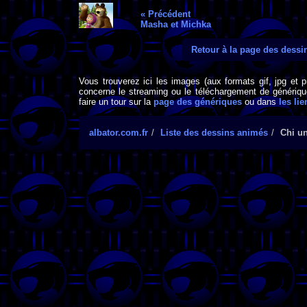
« Précédent
Masha et Michka
Retour à la page des dess
Vous trouverez ici les images (aux formats gif, jpg et 
concerne le streaming ou le téléchargement de générique
faire un tour sur la
page des génériques
ou dans
les lie
albator.com.fr
Liste des dessins animés
Chi un