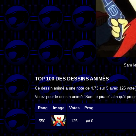
Sam le
TOP 100 DES
DESSINS ANIMÉS
Ce dessin animé a une note de
4.73
sur
5
avec
125
vote(
Votez pour le dessin animé "Sam le pirate" afin qu'il pro
Rang
Image
Votes
Prog.
550.
125
0