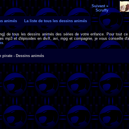
Suivant »
Scruffy
ins animés
La liste de tous les dessins animés
png) de tous les dessins animés des séries de votre enfance. Pour tout ce 
s mp3 et d'épisodes en divX, avi, mpg et compagnie, je vous conseille d'al
ns
.
 pirate - Dessins animés