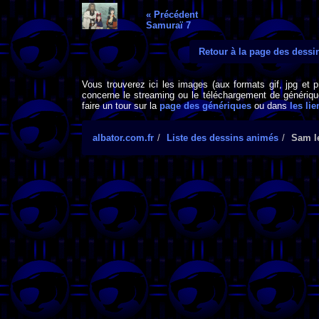
« Précédent
Samuraï 7
Retour à la page des dess
Vous trouverez ici les images (aux formats gif, jpg et 
concerne le streaming ou le téléchargement de générique
faire un tour sur la
page des génériques
ou dans
les lie
albator.com.fr
Liste des dessins animés
Sam le