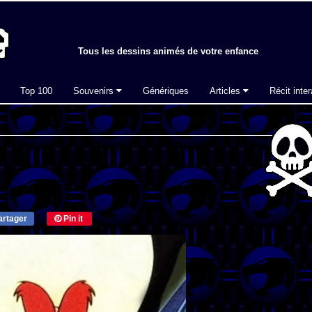
Tous les dessins animés de votre enfance
Top 100
Souvenirs
Génériques
Articles
Récit inter
rtager
Pin it