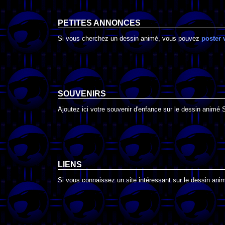
PETITES ANNONCES
Si vous cherchez un dessin animé, vous pouvez
poster 
SOUVENIRS
Ajoutez ici votre souvenir d'enfance sur le dessin animé 
LIENS
Si vous connaissez un site intéressant sur le dessin animé