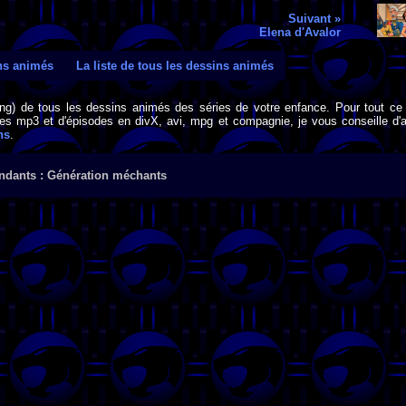
Suivant »
Elena d'Avalor
ins animés
La liste de tous les dessins animés
png) de tous les dessins animés des séries de votre enfance. Pour tout ce 
s mp3 et d'épisodes en divX, avi, mpg et compagnie, je vous conseille d'al
ns
.
ndants : Génération méchants