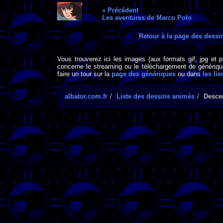
« Précédent
Les aventures de Marco Polo
Retour à la page des dess
Vous trouverez ici les images (aux formats gif, jpg et 
concerne le streaming ou le téléchargement de générique
faire un tour sur la
page des génériques
ou dans
les lie
albator.com.fr
Liste des dessins animés
Desce