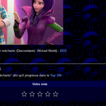
on méchants
(Descendants: Wicked World) -
2015
).
chants" afin qu'il progresse dans le
Top 100
:
Votre note