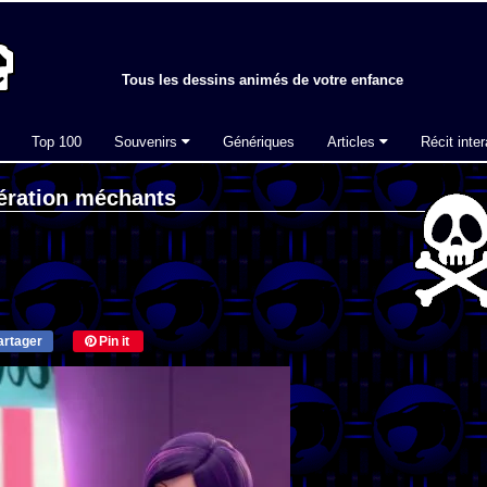
Tous les dessins animés de votre enfance
Top 100
Souvenirs
Génériques
Articles
Récit inter
ération méchants
rtager
Pin it