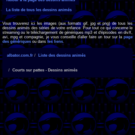
La liste de tous les dessins animés
Vous trouverez ici les images (aux formats gif, jpg et png) de tous les
dessins animés des séries de votre enfance. Pour tout ce qui concerne le
streaming ou le téléchargement de génériques mp3 et d'épisodes en divX,
avi, mpg et compagnie, je vous conseille d'aller faire un tour sur la
page
des génériques
ou dans
les liens
.
albator.com.fr
Liste des dessins animés
Courts sur pattes - Dessins animés