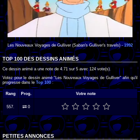
Les Nouveaux Voyages de Gulliver
(Saban's Gulliver's travels) -
1992
TOP 100 DES
DESSINS ANIMÉS
Ce dessin animé a une note de
4.71
sur
5
avec
124
vote(s).
Votez pour le dessin animé "Les Nouveaux Voyages de Gulliver" afin qu'il
progresse dans le
Top 100
:
Rang
Prog.
Votre note
557.
0
PETITES ANNONCES