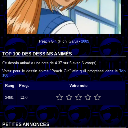
Peach Girl
(Pīchi Gāru) -
2005
TOP 100 DES
DESSINS ANIMÉS
Ce dessin animé a une note de
4.37
sur
5
avec
6
vote(s).
Votez pour le dessin animé "Peach Girl" afin qu'il progresse dans le
Top
100
:
Rang
Prog.
Votre note
3480.
0
PETITES ANNONCES