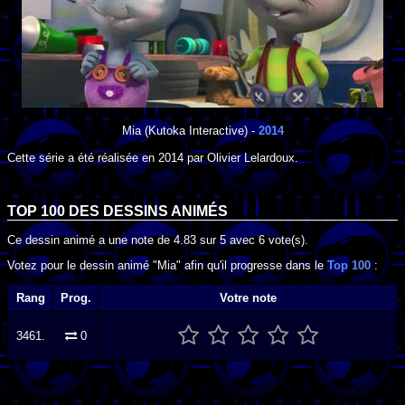
Mia
(Kutoka Interactive) -
2014
Cette série a été réalisée en
2014
par
Olivier Lelardoux
.
TOP 100 DES
DESSINS ANIMÉS
Ce dessin animé a une note de
4.83
sur
5
avec
6
vote(s).
Votez pour le dessin animé "Mia" afin qu'il progresse dans le
Top 100
:
Rang
Prog.
Votre note
3461.
0