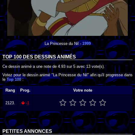
La Princesse du Nil
-
1999
TOP 100 DES
DESSINS ANIMÉS
Ce dessin animé a une note de
4.93
sur
5
avec
13
vote(s).
Votez pour le dessin animé "La Princesse du Nil" afin qu'il progresse dans
le
Top 100
:
Rang
Prog.
Votre note
2123.
-1
PETITES ANNONCES