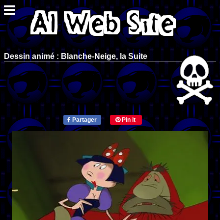
Dessin animé : Blanche-Neige, la Suite
Partager
Pin it