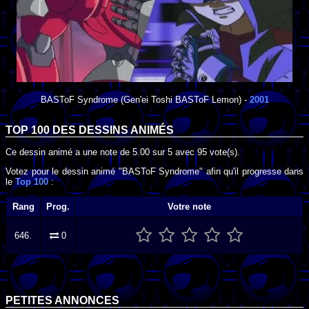
BASToF Syndrome
(Gen'ei Toshi BASToF Lemon) -
2001
TOP 100 DES
DESSINS ANIMÉS
Ce dessin animé a une note de
5.00
sur
5
avec
95
vote(s).
Votez pour le dessin animé "BASToF Syndrome" afin qu'il progresse dans
le
Top 100
:
Rang
Prog.
Votre note
646.
0
PETITES ANNONCES