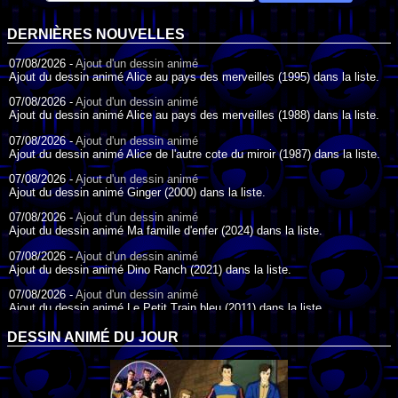
DERNIÈRES NOUVELLES
07/08/2026 -
Ajout d'un dessin animé
Ajout du dessin animé Alice au pays des merveilles (1995) dans la liste.
07/08/2026 -
Ajout d'un dessin animé
Ajout du dessin animé Alice au pays des merveilles (1988) dans la liste.
07/08/2026 -
Ajout d'un dessin animé
Ajout du dessin animé Alice de l'autre cote du miroir (1987) dans la liste.
07/08/2026 -
Ajout d'un dessin animé
Ajout du dessin animé Ginger (2000) dans la liste.
07/08/2026 -
Ajout d'un dessin animé
Ajout du dessin animé Ma famille d'enfer (2024) dans la liste.
07/08/2026 -
Ajout d'un dessin animé
Ajout du dessin animé Dino Ranch (2021) dans la liste.
07/08/2026 -
Ajout d'un dessin animé
Ajout du dessin animé Le Petit Train bleu (2011) dans la liste.
07/08/2026 -
Ajout d'un dessin animé
DESSIN ANIMÉ DU JOUR
Ajout du dessin animé Agent Spécial Oso (2009) dans la liste.
17/07/2026 -
Ajout d'un dessin animé
Ajout du dessin animé Peter Pan (1988) dans la liste.