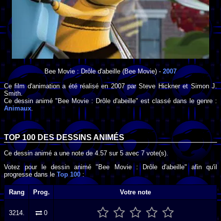
Bee Movie : Drôle d'abeille
(Bee Movie) -
2007
Ce film d'animation a été réalisé en
2007
par
Steve Hickner
et
Simon J.
Smith
.
Ce dessin animé "Bee Movie : Drôle d'abeille" est classé dans le genre :
Animaux
.
TOP 100 DES
DESSINS ANIMÉS
Ce dessin animé a une note de
4.57
sur
5
avec
7
vote(s).
Votez pour le dessin animé "Bee Movie : Drôle d'abeille" afin qu'il
progresse dans le
Top 100
:
Rang
Prog.
Votre note
3214.
0