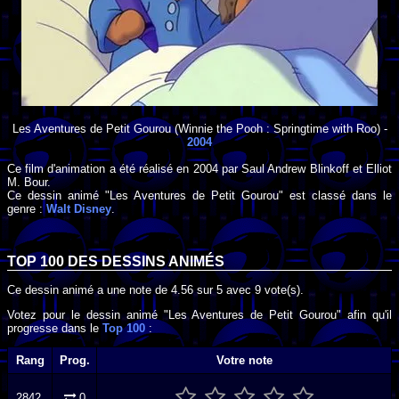
Les Aventures de Petit Gourou
(Winnie the Pooh : Springtime with Roo) -
2004
Ce film d'animation a été réalisé en
2004
par
Saul Andrew Blinkoff
et
Elliot
M. Bour
.
Ce dessin animé "Les Aventures de Petit Gourou" est classé dans le
genre :
Walt Disney
.
TOP 100 DES
DESSINS ANIMÉS
Ce dessin animé a une note de
4.56
sur
5
avec
9
vote(s).
Votez pour le dessin animé "Les Aventures de Petit Gourou" afin qu'il
progresse dans le
Top 100
:
Rang
Prog.
Votre note
2842.
0