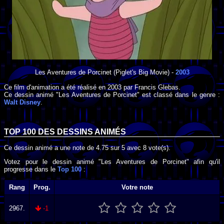
Les Aventures de Porcinet
(Piglet's Big Movie) -
2003
Ce film d'animation a été réalisé en
2003
par
Francis Glebas
.
Ce dessin animé "Les Aventures de Porcinet" est classé dans le genre :
Walt Disney
.
TOP 100 DES
DESSINS ANIMÉS
Ce dessin animé a une note de
4.75
sur
5
avec
8
vote(s).
Votez pour le dessin animé "Les Aventures de Porcinet" afin qu'il
progresse dans le
Top 100
:
Rang
Prog.
Votre note
2967.
-1