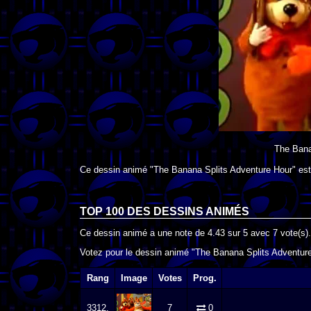
The Bana
Ce dessin animé "The Banana Splits Adventure Hour" est
TOP 100 DES
DESSINS ANIMÉS
Ce dessin animé a une note de
4.43
sur
5
avec
7
vote(s).
Votez pour le dessin animé "The Banana Splits Adventure 
Rang
Image
Votes
Prog.
3312.
7
0