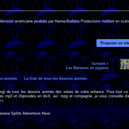
lévision américaine produite par Hanna-Barbera Productions mettant en scèn
Proposer un sit
Suivant »
Les Bananes en pyjama
ins animés
La liste de tous les dessins animés
png) de tous les dessins animés des séries de votre enfance. Pour tout ce 
s mp3 et d'épisodes en divX, avi, mpg et compagnie, je vous conseille d'al
ns
.
anana Splits Adventure Hour