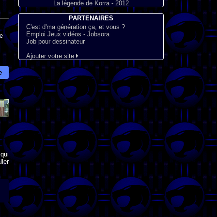
La légende de Korra - 2012
PARTENAIRES
C'est d'ma génération ça, et vous ?
Emploi Jeux vidéos - Jobsora
e
Job pour dessinateur
Ajouter votre site
e
qui
ler