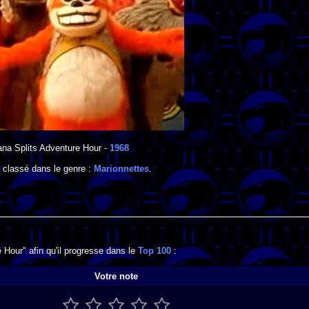
na Splits Adventure Hour
-
1968
 classé dans le genre :
Marionnettes
.
Hour" afin qu'il progresse dans le
Top 100
:
Votre note