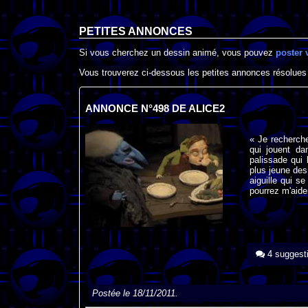
PETITES ANNONCES
Si vous cherchez un dessin animé, vous pouvez
poster 
Vous trouverez ci-dessous les petites annonces résolues
ANNONCE N°498 DE ALICE2
« Je recherche
qui jouent da
palissade qui 
plus jeune des
aiguille qui s
pourrez m'aide
4 suggest
Postée le 18/11/2011.