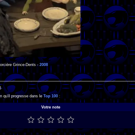
orcière Grince-Dents
-
2008
).
n qu'il progresse dans le
Top 100
:
Votre note