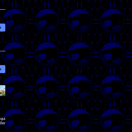
r
e
qui
ler