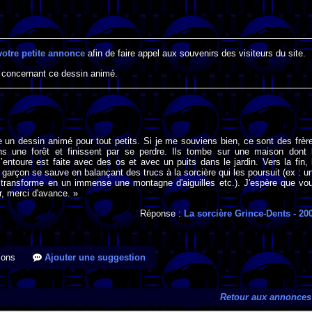
votre petite annonce
afin de faire appel aux souvenirs des visiteurs du site.
 concernant ce dessin animé.
 un dessin animé pour tout petits. Si je me souviens bien, ce sont des frèr
ns une forêt et finissent par se perdre. Ils tombe sur une maison dont 
l’entoure est faite avec des os et avec un puits dans le jardin. Vers la fin, 
 garçon se sauve en balançant des trucs à la sorcière qui les poursuit (ex : u
e transforme en un immense une montagne d'aiguilles etc.). J'espère que vo
r, merci d'avance. »
Réponse :
La sorcière Grince-Dents
- 20
ions
Ajouter une suggestion
Retour aux annonces