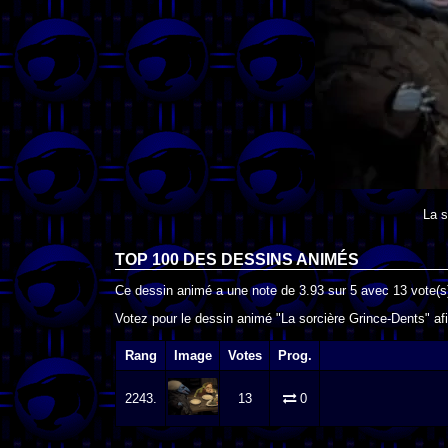
La s
TOP 100 DES
DESSINS ANIMÉS
Ce dessin animé a une note de
3.93
sur
5
avec
13
vote(s
Votez pour le dessin animé "La sorcière Grince-Dents" afi
Rang
Image
Votes
Prog.
2243.
13
0