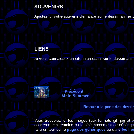
SOUVENIRS
Ajoutez ici votre souvenir d'enfance sur le dessin animé 
LIENS
Si vous connaissez un site intéressant sur le dessin anim
« Précédent
Air in Summer
Retour à la page des dess
Vous trouverez ici les images (aux formats gif, jpg et 
concerne le streaming ou le téléchargement de générique
faire un tour sur la
page des génériques
ou dans
les lie