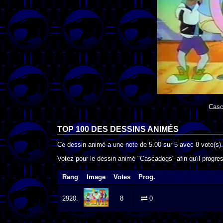
Casc
TOP 100 DES
DESSINS ANIMÉS
Ce dessin animé a une note de
5.00
sur
5
avec
8
vote(s).
Votez pour le dessin animé "Cascadogs" afin qu'il progre
Rang
Image
Votes
Prog.
2920.
8
0