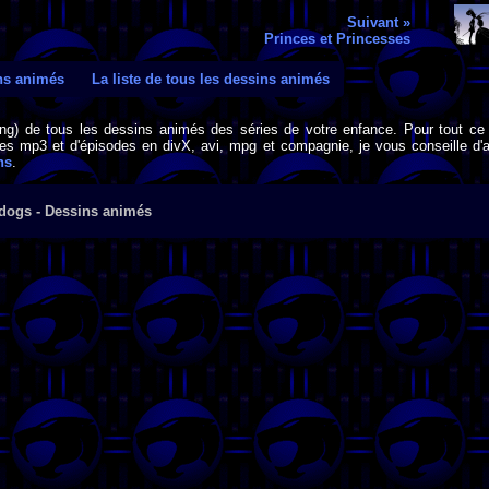
Suivant »
Princes et Princesses
ins animés
La liste de tous les dessins animés
png) de tous les dessins animés des séries de votre enfance. Pour tout ce 
s mp3 et d'épisodes en divX, avi, mpg et compagnie, je vous conseille d'al
ns
.
dogs - Dessins animés