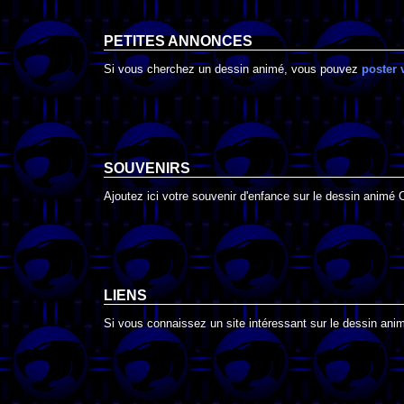
PETITES ANNONCES
Si vous cherchez un dessin animé, vous pouvez
poster 
SOUVENIRS
Ajoutez ici votre souvenir d'enfance sur le dessin animé
LIENS
Si vous connaissez un site intéressant sur le dessin anim