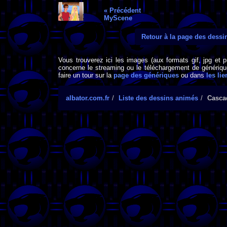
« Précédent
MyScene
Retour à la page des dess
Vous trouverez ici les images (aux formats gif, jpg et 
concerne le streaming ou le téléchargement de générique
faire un tour sur la
page des génériques
ou dans
les lie
albator.com.fr
Liste des dessins animés
Casca