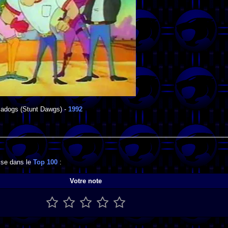
adogs
(Stunt Dawgs) -
1992
sse dans le
Top 100
:
Votre note