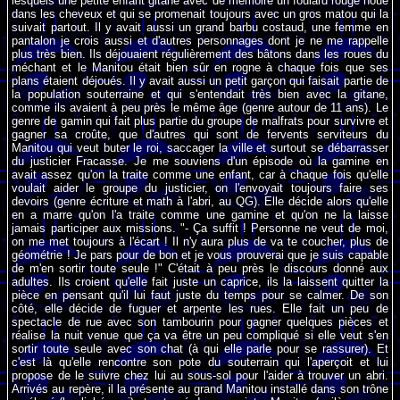
lesquels une petite enfant gitane avec de mémoire un foulard rouge noué
dans les cheveux et qui se promenait toujours avec un gros matou qui la
suivait partout. Il y avait aussi un grand barbu costaud, une femme en
pantalon je crois aussi et d'autres personnages dont je ne me rappelle
plus très bien. Ils déjouaient régulièrement des bâtons dans les roues du
méchant et le Manitou était bien sûr en rogne à chaque fois que ses
plans étaient déjoués. Il y avait aussi un petit garçon qui faisait partie de
la population souterraine et qui s'entendait très bien avec la gitane,
comme ils avaient à peu près le même âge (genre autour de 11 ans). Le
genre de gamin qui fait plus partie du groupe de malfrats pour survivre et
gagner sa croûte, que d'autres qui sont de fervents serviteurs du
Manitou qui veut buter le roi, saccager la ville et surtout se débarrasser
du justicier Fracasse. Je me souviens d'un épisode où la gamine en
avait assez qu'on la traite comme une enfant, car à chaque fois qu'elle
voulait aider le groupe du justicier, on l'envoyait toujours faire ses
devoirs (genre écriture et math à l'abri, au QG). Elle décide alors qu'elle
en a marre qu'on l'a traite comme une gamine et qu'on ne la laisse
jamais participer aux missions. "- Ça suffit ! Personne ne veut de moi,
on me met toujours à l'écart ! Il n'y aura plus de va te coucher, plus de
géométrie ! Je pars pour de bon et je vous prouverai que je suis capable
de m'en sortir toute seule !" C'était à peu près le discours donné aux
adultes. Ils croient qu'elle fait juste un caprice, ils la laissent quitter la
pièce en pensant qu'il lui faut juste du temps pour se calmer. De son
côté, elle décide de fuguer et arpente les rues. Elle fait un peu de
spectacle de rue avec son tambourin pour gagner quelques pièces et
réalise la nuit venue que ça va être un peu compliqué si elle veut s'en
sortir toute seule avec son chat (à qui elle parle pour se rassurer). Et
c'est là qu'elle rencontre son pote du souterrain qui l'aperçoit et lui
propose de le suivre chez lui au sous-sol pour l'aider à trouver un abri.
Arrivés au repère, il la présente au grand Manitou installé dans son trône