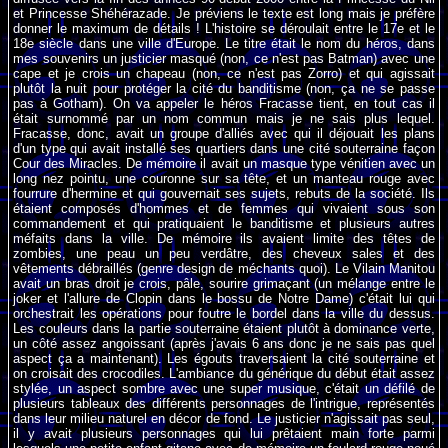
et Princesse Shéhérazade. Je préviens le texte est long mais je préfère
donner le maximum de détails ! L'histoire se déroulait entre le 17e et le
18e siècle dans une ville d'Europe. Le titre était le nom du héros, dans
mes souvenirs un justicier masqué (non, ce n'est pas Batman) avec une
cape et je crois un chapeau (non, ce n'est pas Zorro) et qui agissait
plutôt la nuit pour protéger la cité du banditisme (non, ça ne se passe
pas à Gotham). On va appeler le héros Fracasse tient, en tout cas il
était surnommé par un nom commun mais je ne sais plus lequel.
Fracasse, donc, avait un groupe d'alliés avec qui il déjouait les plans
d'un type qui avait installé ses quartiers dans une cité souterraine façon
Cour des Miracles. De mémoire il avait un masque type vénitien avec un
long nez pointu, une couronne sur sa tête, et un manteau rouge avec
fourrure d'hermine et qui gouvernait ses sujets, rebuts de la société. Ils
étaient composés d'hommes et de femmes qui vivaient sous son
commandement et qui pratiquaient le banditisme et plusieurs autres
méfaits dans la ville. De mémoire ils avaient limite des têtes de
zombies, une peau un peu verdâtre, des cheveux sales et des
vêtements débraillés (genre design de méchants quoi). Le Vilain Manitou
avait un bras droit je crois, pâle, sourire grimaçant (un mélange entre le
joker et l'allure de Clopin dans le bossu de Notre Dame) c'était lui qui
orchestrait les opérations pour foutre le bordel dans la ville du dessus.
Les couleurs dans la partie souterraine étaient plutôt à dominance verte,
un côté assez angoissant (après j'avais 6 ans donc je ne sais pas quel
aspect ça a maintenant). Les égouts traversaient la cité souterraine et
on croisait des crocodiles. L'ambiance du générique du début était assez
stylée, un aspect sombre avec une super musique, c'était un défilé de
plusieurs tableaux des différents personnages de l'intrigue, représentés
dans leur milieu naturel en décor de fond. Le justicier n'agissait pas seul,
il y avait plusieurs personnages qui lui prêtaient main forte parmi