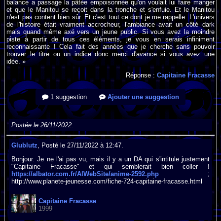
balance a passage la pâtée empoisonnée qu'on voulait lui faire manger
et que le Manitou se reçoit dans la tronche et s'enfuie. Et le Manitou
n'est pas content bien sûr. Et c'est tout ce dont je me rappelle. L'univers
de l'histoire était vraiment accrocheur, l'ambiance avait un côté dark
mais quand même axé vers un jeune public. Si vous avez la moindre
piste à partir de tous ces éléments, je vous en serais infiniment
reconnaissante ! Cela fait des années que je cherche sans pouvoir
trouver le titre ou un indice donc merci d'avance si vous avez une
idée. »
Réponse :
Capitaine Fracasse
1 suggestion
Ajouter une suggestion
Postée le 26/11/2022.
Glublutz
, Posté le 27/11/2022 à 12:47.
Bonjour. Je ne l'ai pas vu, mais il y a un DA qui s'intitule justement
"Capitaine Fracasse" et qui semblerait bien coller !
https://albator.com.fr/AlWebSite/anime-2592.php
;
http://www.planete-jeunesse.com/fiche-724-capitaine-fracasse.html
Capitaine Fracasse
1999