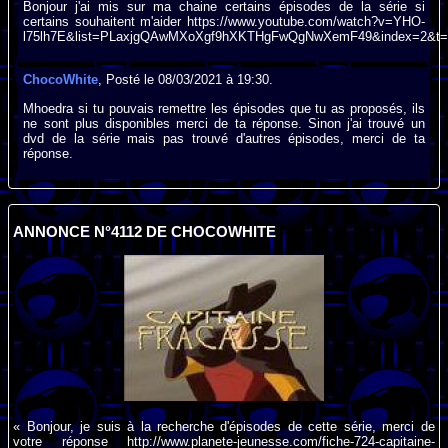
Bonjour j'ai mis sur ma chaine certains épisodes de la série si
certains souhaitent m'aider https://www.youtube.com/watch?v=YHO-
l75lh7E&list=PLaxjgQAwMXoXgf9hXKTHgFwQgNwXemF49&index=2&t=
ChocoWhite
, Posté le 08/03/2021 à 19:30.
Mhoedra si tu pouvais remettre les épisodes que tu as proposés, ils
ne sont plus disponibles merci de ta réponse. Sinon j'ai trouvé un
dvd de la série mais pas trouvé d'autres épisodes, merci de ta
réponse.
ANNONCE N°4112 DE CHOCOWHITE
« Bonjour, je suis à la recherche d'épisodes de cette série, merci de
votre réponse http://www.planete-jeunesse.com/fiche-724-capitaine-