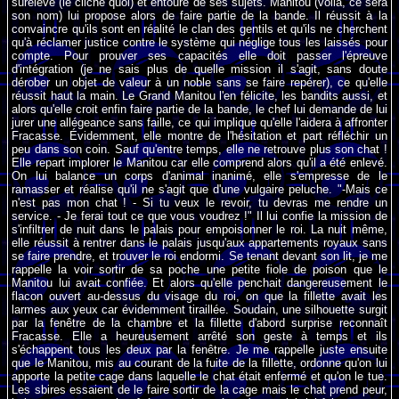
surélevé (le cliché quoi) et entouré de ses sujets. Manitou (voilà, ce sera
son nom) lui propose alors de faire partie de la bande. Il réussit à la
convaincre qu'ils sont en réalité le clan des gentils et qu'ils ne cherchent
qu'à réclamer justice contre le système qui néglige tous les laissés pour
compte. Pour prouver ses capacités elle doit passer l'épreuve
d'intégration (je ne sais plus de quelle mission il s'agit, sans doute
dérober un objet de valeur à un noble sans se faire repérer), ce qu'elle
réussit haut la main. Le Grand Manitou l'en félicite, les bandits aussi, et
alors qu'elle croit enfin faire partie de la bande, le chef lui demande de lui
jurer une allégeance sans faille, ce qui implique qu'elle l'aidera à affronter
Fracasse. Évidemment, elle montre de l'hésitation et part réfléchir un
peu dans son coin. Sauf qu'entre temps, elle ne retrouve plus son chat !
Elle repart implorer le Manitou car elle comprend alors qu'il a été enlevé.
On lui balance un corps d'animal inanimé, elle s'empresse de le
ramasser et réalise qu'il ne s'agit que d'une vulgaire peluche. "-Mais ce
n'est pas mon chat ! - Si tu veux le revoir, tu devras me rendre un
service. - Je ferai tout ce que vous voudrez !" Il lui confie la mission de
s'infiltrer de nuit dans le palais pour empoisonner le roi. La nuit même,
elle réussit à rentrer dans le palais jusqu'aux appartements royaux sans
se faire prendre, et trouver le roi endormi. Se tenant devant son lit, je me
rappelle la voir sortir de sa poche une petite fiole de poison que le
Manitou lui avait confiée. Et alors qu'elle penchait dangereusement le
flacon ouvert au-dessus du visage du roi, on que la fillette avait les
larmes aux yeux car évidemment tiraillée. Soudain, une silhouette surgit
par la fenêtre de la chambre et la fillette d'abord surprise reconnaît
Fracasse. Elle a heureusement arrêté son geste à temps et ils
s'échappent tous les deux par la fenêtre. Je me rappelle juste ensuite
que le Manitou, mis au courant de la fuite de la fillette, ordonne qu'on lui
apporte la petite cage dans laquelle le chat était enfermé et qu'on le tue.
Les sbires essaient de le faire sortir de la cage mais le chat prend peur,