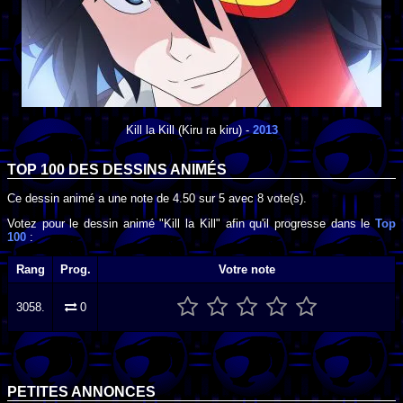
Kill la Kill
(Kiru ra kiru) -
2013
TOP 100 DES
DESSINS ANIMÉS
Ce dessin animé a une note de
4.50
sur
5
avec
8
vote(s).
Votez pour le dessin animé "Kill la Kill" afin qu'il progresse dans le
Top
100
:
Rang
Prog.
Votre note
3058.
0
PETITES ANNONCES