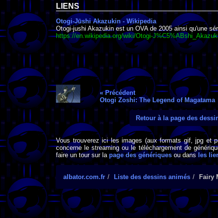
LIENS
Otogi-Jūshi Akazukin - Wikipedia
Otogi-jushi Akazukin est un OVA de 2005 ainsi qu'une sé
https://en.wikipedia.org/wiki/Otogi-J%C5%ABshi_Akazuk
« Précédent
Otogi Zoshi: The Legend of Magatama
Retour à la page des dess
Vous trouverez ici les images (aux formats gif, jpg et 
concerne le streaming ou le téléchargement de générique
faire un tour sur la
page des génériques
ou dans
les lie
albator.com.fr
Liste des dessins animés
Fairy