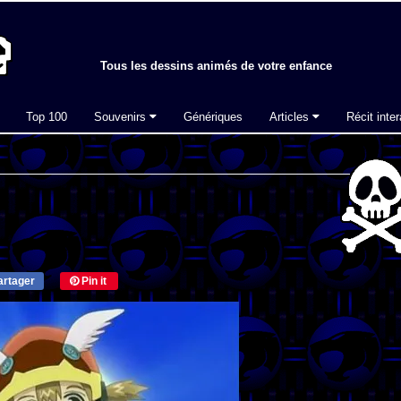
Tous les dessins animés de votre enfance
Top 100
Souvenirs
Génériques
Articles
Récit inter
rtager
Pin it