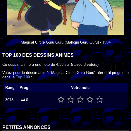
Magical Circle Guru Guru
(Mahojin Guru Guru) -
1994
TOP 100 DES
DESSINS ANIMÉS
Ce dessin animé a une note de
4.38
sur
5
avec
8
vote(s).
Votez pour le dessin animé "Magical Circle Guru Guru" afin qu'il progresse
dans le
Top 100
:
Rang
Prog.
Votre note
3078.
0
PETITES ANNONCES