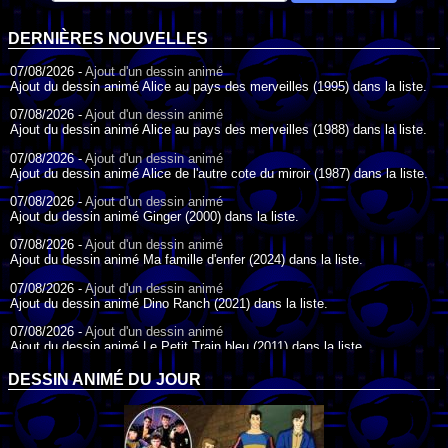
DERNIÈRES NOUVELLES
07/08/2026 -
Ajout d'un dessin animé
Ajout du dessin animé Alice au pays des merveilles (1995) dans la liste.
07/08/2026 -
Ajout d'un dessin animé
Ajout du dessin animé Alice au pays des merveilles (1988) dans la liste.
07/08/2026 -
Ajout d'un dessin animé
Ajout du dessin animé Alice de l'autre cote du miroir (1987) dans la liste.
07/08/2026 -
Ajout d'un dessin animé
Ajout du dessin animé Ginger (2000) dans la liste.
07/08/2026 -
Ajout d'un dessin animé
Ajout du dessin animé Ma famille d'enfer (2024) dans la liste.
07/08/2026 -
Ajout d'un dessin animé
Ajout du dessin animé Dino Ranch (2021) dans la liste.
07/08/2026 -
Ajout d'un dessin animé
Ajout du dessin animé Le Petit Train bleu (2011) dans la liste.
07/08/2026 -
Ajout d'un dessin animé
DESSIN ANIMÉ DU JOUR
Ajout du dessin animé Agent Spécial Oso (2009) dans la liste.
17/07/2026 -
Ajout d'un dessin animé
Ajout du dessin animé Peter Pan (1988) dans la liste.