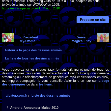
dans le mensuel Young King Ours de 1997 à 1998, adaptée en série
télévisée animée sur WOWOW en 1998.
https://en.wikipedia.org/wiki/Maico_2010
Proposer un site
« Précédent
Suivant »
My-Otome
Magical Play
Retour à la page des dessins animés
La liste de tous les dessins animés
Vous trouverez ici les images (aux formats gif, jpg et png) de tous les
dessins animés des séries de votre enfance. Pour tout ce qui concerne le
streaming ou le téléchargement de génériques mp3 et d'épisodes en divX,
avi, mpg et compagnie, je vous conseille d'aller faire un tour sur la
page
des génériques
ou dans
les liens
.
albator.com.fr
Liste des dessins animés
Android Announcer Maico 2010