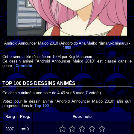
Android Announcer Maico 2010
(Andoroido Ana Maiko Nimaru-ichimaru) -
1998
Cette série a été réalisée en
1998
par
Koji Masunari
.
Ce dessin animé "Android Announcer Maico 2010" est classé dans le
genre :
Comédie
.
TOP 100 DES
DESSINS ANIMÉS
Ce dessin animé a une note de
4.43
sur
5
avec
7
vote(s).
Votez pour le dessin animé "Android Announcer Maico 2010" afin qu'il
progresse dans le
Top 100
:
Rang
Prog.
Votre note
3307.
0