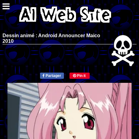
Dessin animé : Android Announcer Maico
2010
Partager
Pin it