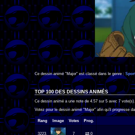
Ce dessin animé "Major" est classé dans le genre :
Spor
TOP 100 DES
DESSINS ANIMÉS
Ce dessin animé a une note de
4.57
sur
5
avec
7
vote(s).
Votez pour le dessin animé "Major" afin qu'il progresse d
Rang
Image
Votes
Prog.
3223.
7
0