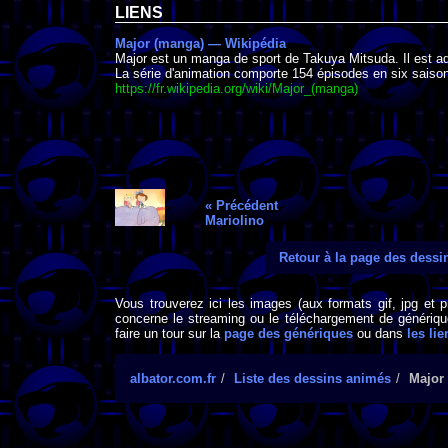
LIENS
Major (manga) — Wikipédia
Major est un manga de sport de Takuya Mitsuda. Il est ada
La série d'animation comporte 154 épisodes en six saiso
https://fr.wikipedia.org/wiki/Major_(manga)
« Précédent
Mariolino
Retour à la page des dess
Vous trouverez ici les images (aux formats gif, jpg et 
concerne le streaming ou le téléchargement de générique
faire un tour sur la
page des génériques
ou dans
les lie
albator.com.fr
Liste des dessins animés
Major