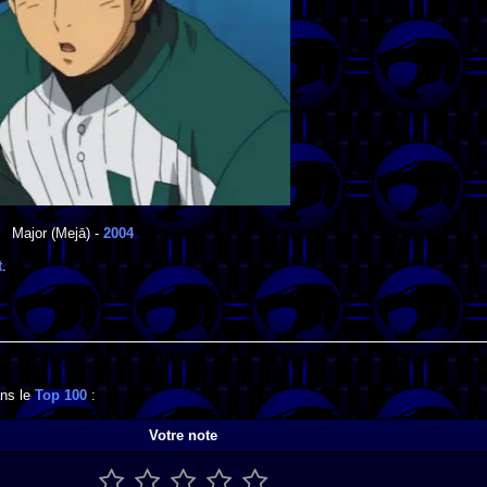
Major
(Mejā) -
2004
t
.
ans le
Top 100
:
Votre note