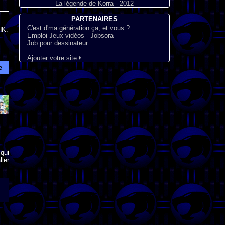
La légende de Korra - 2012
PARTENAIRES
C'est d'ma génération ça, et vous ?
HK.
Emploi Jeux vidéos - Jobsora
Job pour dessinateur
Ajouter votre site
e
qui
ler