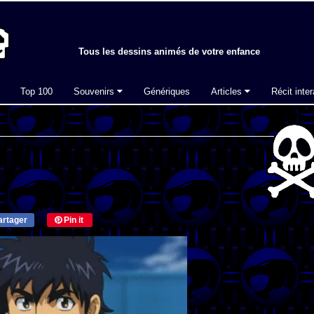
Tous les dessins animés de votre enfance
Top 100
Souvenirs
Génériques
Articles
Récit inter
rtager
Pin it