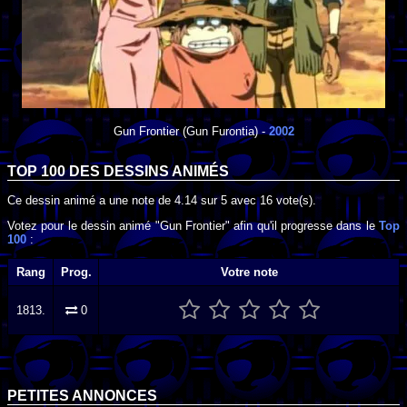
Gun Frontier
(Gun Furontia) -
2002
TOP 100 DES
DESSINS ANIMÉS
Ce dessin animé a une note de
4.14
sur
5
avec
16
vote(s).
Votez pour le dessin animé "Gun Frontier" afin qu'il progresse dans le
Top
100
:
Rang
Prog.
Votre note
1813.
0
PETITES ANNONCES