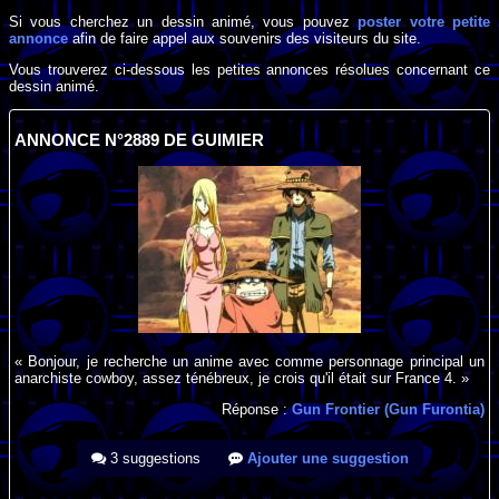
Si vous cherchez un dessin animé, vous pouvez
poster votre petite
annonce
afin de faire appel aux souvenirs des visiteurs du site.
Vous trouverez ci-dessous les petites annonces résolues concernant ce
dessin animé.
ANNONCE N°2889 DE GUIMIER
« Bonjour, je recherche un anime avec comme personnage principal un
anarchiste cowboy, assez ténébreux, je crois qu'il était sur France 4. »
Réponse :
Gun Frontier (Gun Furontia)
3 suggestions
Ajouter une suggestion