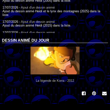
Ajout du dessin animé Heidi (2005) dans la liste.
17/07/2026 -
Ajout d'un dessin animé
Ajout du dessin animé Heidi et le lynx des montagnes (2025) dans la
liste.
17/07/2026 -
Ajout d'un dessin animé
Ajout du dessin animé Heidi (2015) dans la liste.
17/07/2026 -
Ajout d'un dessin animé
Ajout du dessin animé Heidi (1995) dans la liste.
DESSIN ANIMÉ DU JOUR
09/07/2026 -
Ajout d'un dessin animé
Ajout du dessin animé Genki l'Aventurier de la Chance (2006) dans la
liste.
04/07/2026 -
Ajout d'un dessin animé
Ajout du dessin animé Vilain Petit Canard (2000) dans la liste.
04/07/2026 -
Ajout d'un dessin animé
Ajout du dessin animé Le Noël du vilain petit canard (2003) dans la liste.
La légende de Korra - 2012