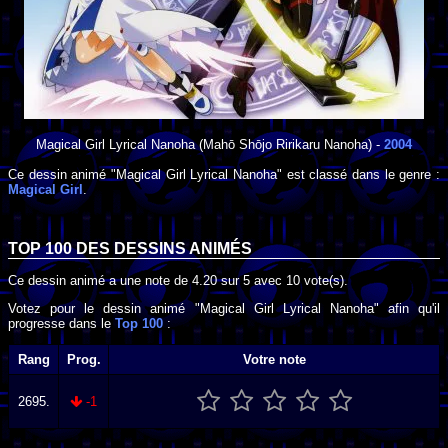
Magical Girl Lyrical Nanoha
(Mahō Shōjo Ririkaru Nanoha) -
2004
Ce dessin animé "Magical Girl Lyrical Nanoha" est classé dans le genre :
Magical Girl
.
TOP 100 DES
DESSINS ANIMÉS
Ce dessin animé a une note de
4.20
sur
5
avec
10
vote(s).
Votez pour le dessin animé "Magical Girl Lyrical Nanoha" afin qu'il
progresse dans le
Top 100
:
Rang
Prog.
Votre note
2695.
-1