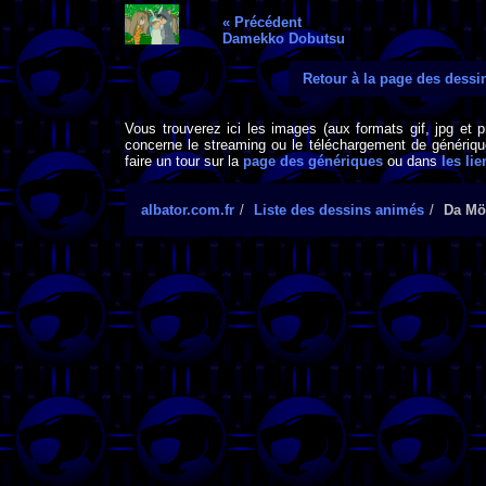
« Précédent
Damekko Dobutsu
Retour à la page des dess
Vous trouverez ici les images (aux formats gif, jpg et 
concerne le streaming ou le téléchargement de générique
faire un tour sur la
page des génériques
ou dans
les lie
albator.com.fr
Liste des dessins animés
Da Mö