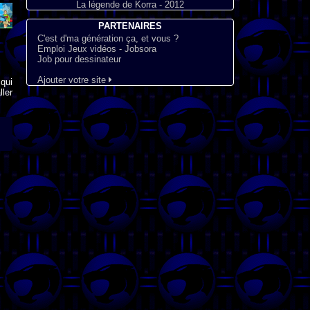
La légende de Korra - 2012
PARTENAIRES
C'est d'ma génération ça, et vous ?
Emploi Jeux vidéos - Jobsora
Job pour dessinateur
Ajouter votre site
qui
ler