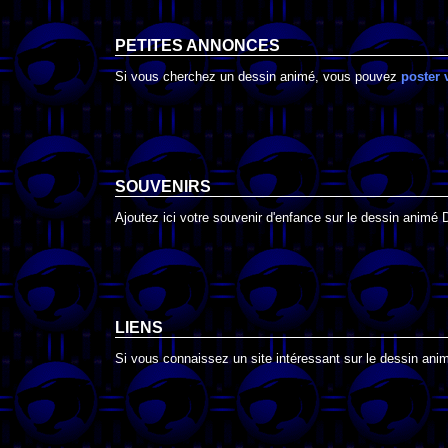
PETITES ANNONCES
Si vous cherchez un dessin animé, vous pouvez
poster 
SOUVENIRS
Ajoutez ici votre souvenir d'enfance sur le dessin animé 
LIENS
Si vous connaissez un site intéressant sur le dessin anim