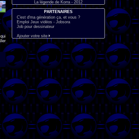
La légende de Korra - 2012
PARTENAIRES
C'est d'ma génération ça, et vous ?
Emploi Jeux vidéos - Jobsora
Job pour dessinateur
Ajouter votre site
qui
ler