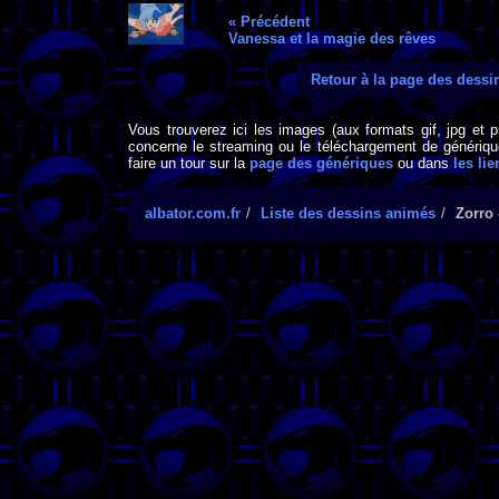
« Précédent
Vanessa et la magie des rêves
Retour à la page des dess
Vous trouverez ici les images (aux formats gif, jpg et 
concerne le streaming ou le téléchargement de générique
faire un tour sur la
page des génériques
ou dans
les lie
albator.com.fr
Liste des dessins animés
Zorro