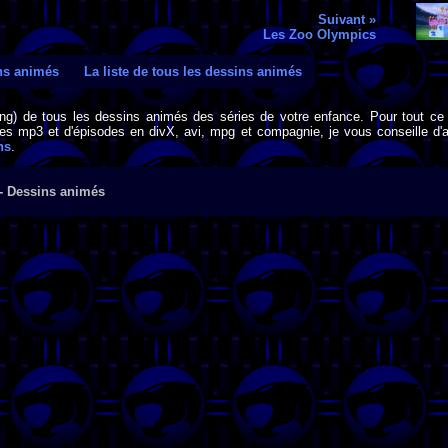
Suivant »
Les Zoo Olympics
ins animés
La liste de tous les dessins animés
png) de tous les dessins animés des séries de votre enfance. Pour tout ce 
s mp3 et d'épisodes en divX, avi, mpg et compagnie, je vous conseille d'al
ns
.
 - Dessins animés