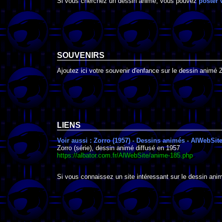
Si vous cherchez un dessin animé, vous pouvez
poster 
SOUVENIRS
Ajoutez ici votre souvenir d'enfance sur le dessin animé Z
LIENS
Voir aussi : Zorro (1957) - Dessins animés - AlWebSit
Zorro (série), dessin animé diffusé en 1957
https://albator.com.fr/AlWebSite/anime-185.php
Si vous connaissez un site intéressant sur le dessin animé