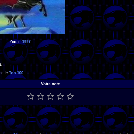
Zorro
-
1997
).
ans le
Top 100
:
Votre note