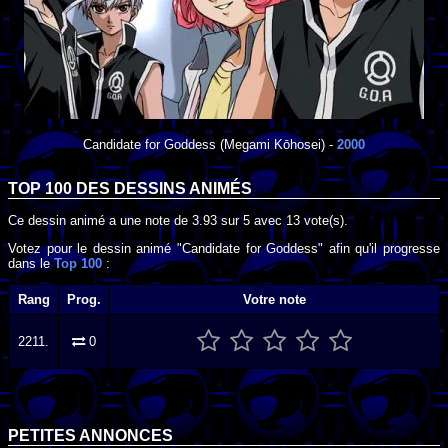
Candidate for Goddess
(Megami Kōhosei) -
2000
TOP 100 DES
DESSINS ANIMÉS
Ce dessin animé a une note de
3.93
sur
5
avec
13
vote(s).
Votez pour le dessin animé "Candidate for Goddess" afin qu'il progresse
dans le
Top 100
:
Rang
Prog.
Votre note
2211.
0
PETITES ANNONCES