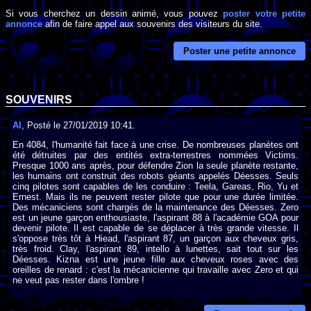
Si vous cherchez un dessin animé, vous pouvez
poster votre petite
annonce
afin de faire appel aux souvenirs des visiteurs du site.
Poster une petite annonce
SOUVENIRS
Al
, Posté le 27/01/2019 10:41.
En 4084, l'humanité fait face à une crise. De nombreuses planètes ont
été détruites par des entités extra-terrestres nommées Victims.
Presque 1000 ans après, pour défendre Zion la seule planète restante,
les humains ont construit des robots géants appelés Déesses. Seuls
cinq pilotes sont capables de les conduire : Teela, Gareas, Rio, Yu et
Ernest. Mais ils ne peuvent rester pilote que pour une durée limitée.
Des mécaniciens sont chargés de la maintenance des Déesses. Zero
est un jeune garçon enthousiaste, l'aspirant 88 à l'académie GOA pour
devenir pilote. Il est capable de se déplacer à très grande vitesse. Il
s'oppose très tôt à Hiead, l'aspirant 87, un garçon aux cheveux gris,
très froid. Clay, l'aspirant 89, intello à lunettes, sait tout sur les
Déesses. Kizna est une jeune fille aux cheveux roses avec des
oreilles de renard : c'est la mécanicienne qui travaille avec Zero et qui
ne veut pas rester dans l'ombre !