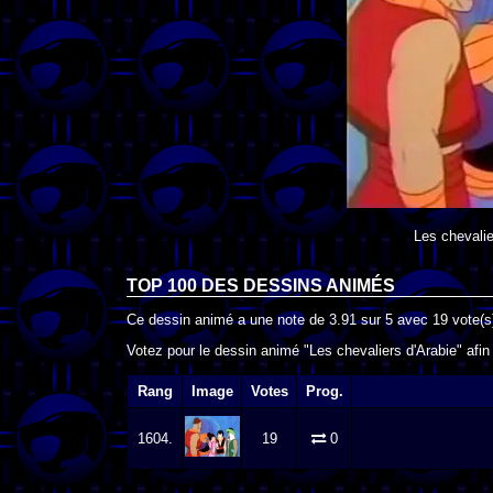
Les chevalie
TOP 100 DES
DESSINS ANIMÉS
Ce dessin animé a une note de
3.91
sur
5
avec
19
vote(s
Votez pour le dessin animé "Les chevaliers d'Arabie" afin
Rang
Image
Votes
Prog.
1604.
19
0