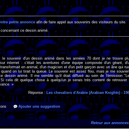
votre petite annonce
afin de faire appel aux souvenirs des visiteurs du site.
 concernant ce dessin animé.
ai le souvenir d'un dessin animé dans les années 70 dont je ne trouve pl
sur internet : c'était les aventures d'une équipe composée d'un géant, d'
ransformait en animal, d'un magicien et d'un petit garçon avec un âne qui rua
t quand on lui tirait la queue. Le souvenir est assez flou, mais je me souvie
ce dessin animé. Il me semble qu'il était diffusé au sein de l'émission "L
Si cela dit quelque chose à quelqu'un je serais très content de retrouver 
avance. »
Réponse :
Les chevaliers d'Arabie (Arabian Knights)
- 19
ions
Ajouter une suggestion
Retour aux annonces