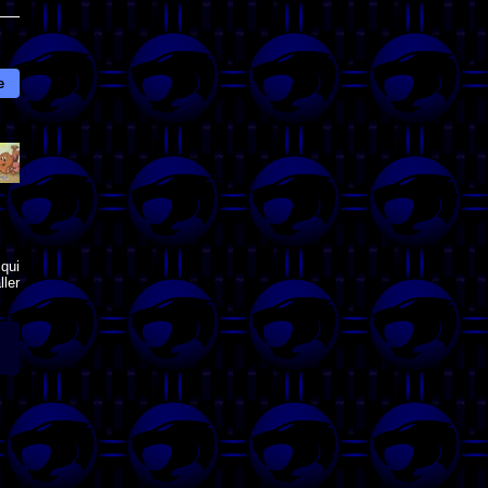
e
qui
ler