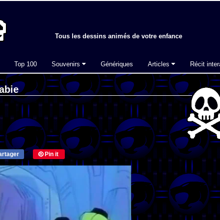
Tous les dessins animés de votre enfance
Top 100
Souvenirs
Génériques
Articles
Récit inter
abie
rtager
Pin it