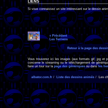
LIENS
Si vous connaissez un site intéressant sur le dessin animé
« Précédent
Les Terriens
Retour à la page des dess
Vous trouverez ici les images (aux formats gif, jpg et 
concerne le streaming ou le téléchargement de générique
faire un tour sur la
page des génériques
ou dans
les lie
albator.com.fr
Liste des dessins animés
Les ch