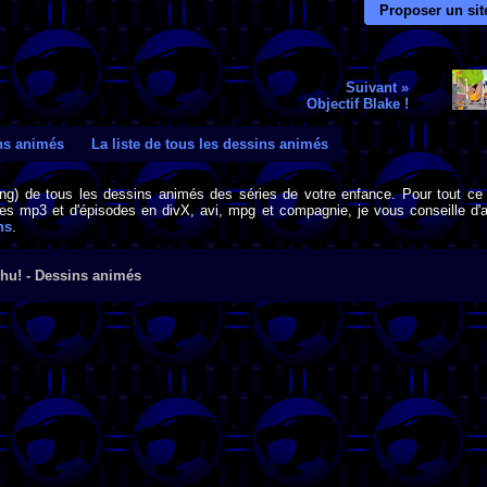
Proposer un sit
Suivant »
Objectif Blake !
ins animés
La liste de tous les dessins animés
png) de tous les dessins animés des séries de votre enfance. Pour tout ce 
s mp3 et d'épisodes en divX, avi, mpg et compagnie, je vous conseille d'al
ns
.
hu! - Dessins animés