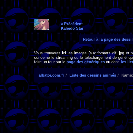
« Précédent
Kaleido Star
Retour à la page des dess
Vous trouverez ici les images (aux formats gif, jpg et 
concerne le streaming ou le téléchargement de générique
faire un tour sur la
page des génériques
ou dans
les lie
albator.com.fr
Liste des dessins animés
Kamic