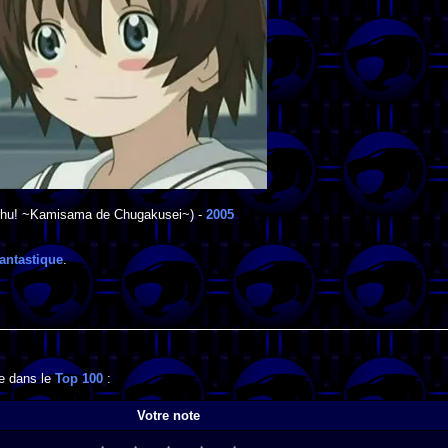
hu! ~Kamisama de Chugakusei~) -
2005
antastique
.
se dans le
Top 100
:
Votre note