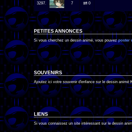
3297.
7
0
PETITES ANNONCES
Si vous cherchez un dessin animé, vous pouvez
poster 
SOUVENIRS
Ajoutez ici votre souvenir d'enfance sur le dessin animé 
LIENS
Si vous connaissez un site intéressant sur le dessin anim