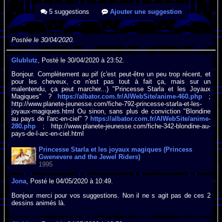
5 suggestions
Ajouter une suggestion
Postée le 30/04/2020.
Glublutz
, Posté le 30/04/2020 à 23:52.
Bonjour. Complètement au pif (c'est peut-être un peu trop récent, et
pour les cheveux, ce n'est pas tout à fait ça, mais sur un
malentendu, ça peut marcher...) "Princesse Starla et les Joyaux
Magiques" ?
https://albator.com.fr/AlWebSite/anime-460.php
;
http://www.planete-jeunesse.com/fiche-792-princesse-starla-et-les-
joyaux-magiques.html Ou sinon, sans plus de conviction "Blondine
au pays de l'arc-en-ciel" ?
https://albator.com.fr/AlWebSite/anime-
280.php
; http://www.planete-jeunesse.com/fiche-342-blondine-au-
pays-de-l-arc-en-ciel.html
Princesse Starla et les joyaux magiques (Princess
Gwenevere and the Jewel Riders)
1995
Jona
, Posté le 04/05/2020 à 10:49.
Bonjour merci pour vos suggestions. Non il ne s agit pas de ces 2
dessins animés là.