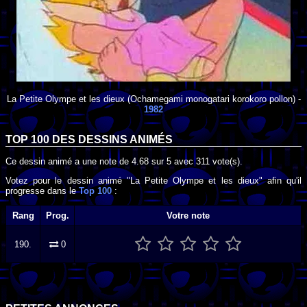
La Petite Olympe et les dieux
(Ochamegami monogatari korokoro pollon) -
1982
TOP 100 DES
DESSINS ANIMÉS
Ce dessin animé a une note de
4.68
sur
5
avec
311
vote(s).
Votez pour le dessin animé "La Petite Olympe et les dieux" afin qu'il
progresse dans le
Top 100
:
Rang
Prog.
Votre note
190.
0