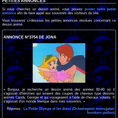
PETITES ANNONCES
Si vous cherchez un dessin animé, vous pouvez
poster votre petite
annonce
afin de faire appel aux souvenirs des visiteurs du site.
Vous trouverez ci-dessous les petites annonces résolues concernant ce
dessin animé.
ANNONCE N°3754 DE JONA
« Bonjour, je recherche un dessin animé des années 80-90 où il
s'agissait d'héroïnes qui avaient des coupes de cheveux type dessins
animés Candy, Georgie et qui voyageaient à l'aide de chevaux volants. Il
s'agissait d'un monde féerique dans mes souvenirs. »
Réponse :
La Petite Olympe et les dieux (Ochamegami monogatari
korokoro pollon)