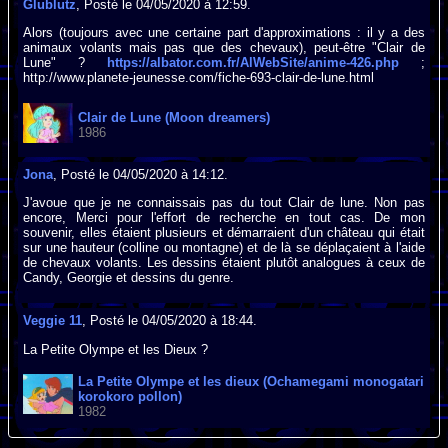
Glublutz
, Posté le 04/05/2020 à 12:59.
Alors (toujours avec une certaine part d'approximations : il y a des
animaux volants mais pas que des chevaux), peut-être "Clair de
Lune" ?
https://albator.com.fr/AlWebSite/anime-426.php
;
http://www.planete-jeunesse.com/fiche-693-clair-de-lune.html
Clair de Lune (Moon dreamers)
1986
Jona
, Posté le 04/05/2020 à 14:12.
J'avoue que je ne connaissais pas du tout Clair de lune. Non pas
encore, Merci pour l'effort de recherche en tout cas. De mon
souvenir, elles étaient plusieurs et démarraient d'un château qui était
sur une hauteur (colline ou montagne) et de là se déplaçaient à l'aide
de chevaux volants. Les dessins étaient plutôt analogues à ceux de
Candy, Georgie et dessins du genre.
Veggie 11
, Posté le 04/05/2020 à 18:44.
La Petite Olympe et les Dieux ?
La Petite Olympe et les dieux (Ochamegami monogatari
korokoro pollon)
1982