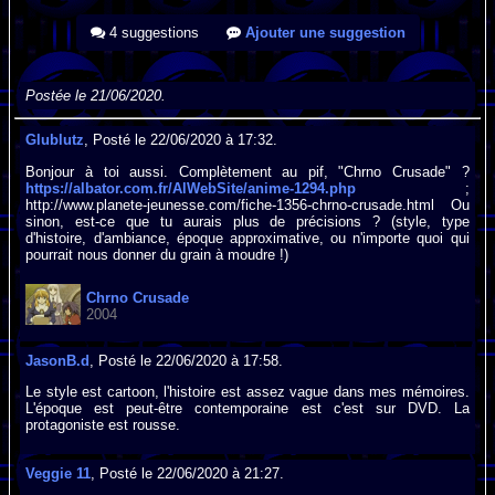
4 suggestions
Ajouter une suggestion
Postée le 21/06/2020.
Glublutz
, Posté le 22/06/2020 à 17:32.
Bonjour à toi aussi. Complètement au pif, "Chrno Crusade" ?
https://albator.com.fr/AlWebSite/anime-1294.php
;
http://www.planete-jeunesse.com/fiche-1356-chrno-crusade.html Ou
sinon, est-ce que tu aurais plus de précisions ? (style, type
d'histoire, d'ambiance, époque approximative, ou n'importe quoi qui
pourrait nous donner du grain à moudre !)
Chrno Crusade
2004
JasonB.d
, Posté le 22/06/2020 à 17:58.
Le style est cartoon, l'histoire est assez vague dans mes mémoires.
L'époque est peut-être contemporaine est c'est sur DVD. La
protagoniste est rousse.
Veggie 11
, Posté le 22/06/2020 à 21:27.