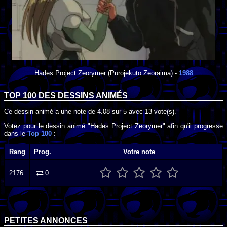
Hades Project Zeorymer
(Purojekuto Zeoraimā) -
1988
TOP 100 DES
DESSINS ANIMÉS
Ce dessin animé a une note de
4.08
sur
5
avec
13
vote(s).
Votez pour le dessin animé "Hades Project Zeorymer" afin qu'il progresse
dans le
Top 100
:
Rang
Prog.
Votre note
2176.
0
PETITES ANNONCES