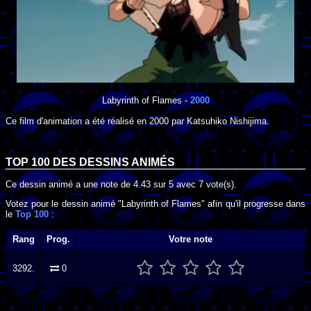
Labyrinth of Flames
-
2000
Ce film d'animation a été réalisé en
2000
par
Katsuhiko Nishijima
.
TOP 100 DES
DESSINS ANIMÉS
Ce dessin animé a une note de
4.43
sur
5
avec
7
vote(s).
Votez pour le dessin animé "Labyrinth of Flames" afin qu'il progresse dans
le
Top 100
:
Rang
Prog.
Votre note
3292.
0