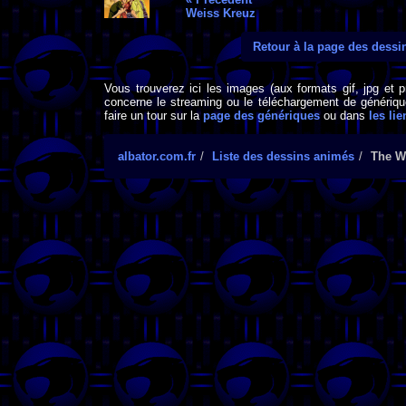
Weiss Kreuz
Retour à la page des dess
Vous trouverez ici les images (aux formats gif, jpg et 
concerne le streaming ou le téléchargement de générique
faire un tour sur la
page des génériques
ou dans
les lie
albator.com.fr
Liste des dessins animés
The W