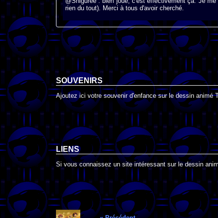
@Shiguree : bien joué, c'est effectivement ça. Je me
rien du tout). Merci à tous d'avoir cherché.
SOUVENIRS
Ajoutez ici votre souvenir d'enfance sur le dessin animé
LIENS
Si vous connaissez un site intéressant sur le dessin ani
« Précédent