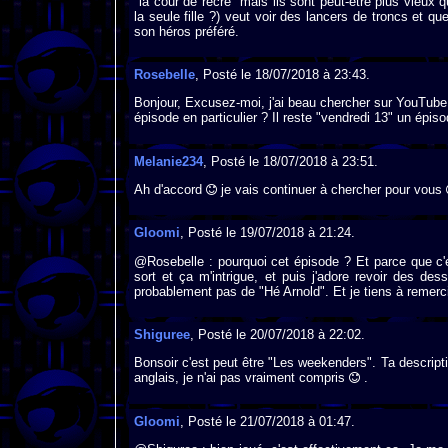
"la cour de récré" mais ils sont peut-être plus vieux 
la seule fille ?) veut voir des lancers de troncs et q
son héros préféré.
Rosebelle
, Posté le 18/07/2018 à 23:43.
Bonjour, Excusez-moi, j'ai beau chercher sur YouTube 
épisode en particulier ? Il reste "vendredi 13" un ép
Melanie234
, Posté le 18/07/2018 à 23:51.
Ah d'accord
je vais continuer à chercher pour vous
Gloomi
, Posté le 19/07/2018 à 21:24.
@Rosebelle : pourquoi cet épisode ? Et parce que c'e
sort et ça m'intrigue, et puis j'adore revoir des d
probablement pas de "Hé Arnold". Et je tiens à remerc
Shiguree
, Posté le 20/07/2018 à 22:02.
Bonsoir c'est peut être "Les weekenders". Ta descrip
anglais, je n'ai pas vraiment compris
.
Gloomi
, Posté le 21/07/2018 à 01:47.