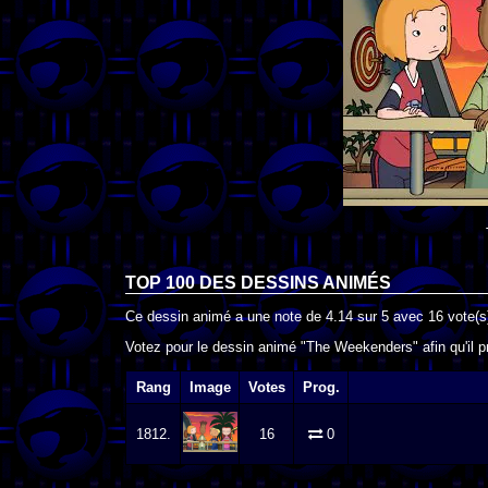
TOP 100 DES
DESSINS ANIMÉS
Ce dessin animé a une note de
4.14
sur
5
avec
16
vote(s
Votez pour le dessin animé "The Weekenders" afin qu'il 
Rang
Image
Votes
Prog.
1812.
16
0