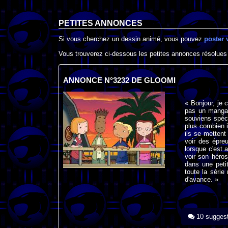
PETITES ANNONCES
Si vous cherchez un dessin animé, vous pouvez
poster 
Vous trouverez ci-dessous les petites annonces résolues
ANNONCE N°3232 DE GLOOMI
« Bonjour, je 
pas un manga.
souviens spéci
plus combien i
ils se mettent
voir des épre
lorsque c'est 
voir son héro
dans une petit
toute la série
d'avance. »
10 suggest