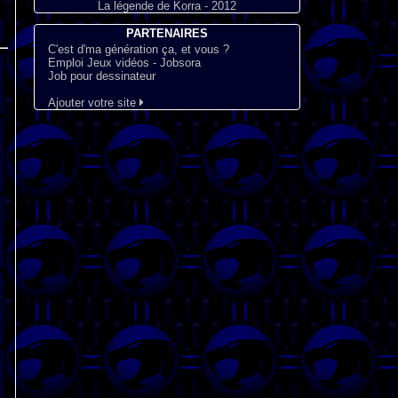
La légende de Korra - 2012
PARTENAIRES
C'est d'ma génération ça, et vous ?
Emploi Jeux vidéos - Jobsora
Job pour dessinateur
Ajouter votre site