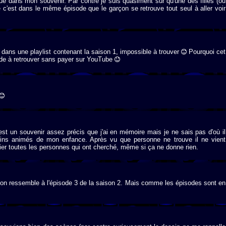
que dans mon souvenir. Par contre je suis quasiment sûr qu'une des filles (ou
ue c'est dans le même épisode que le garçon se retrouve tout seul à aller voir
dans une playlist contenant la saison 1, impossible à trouver
Pourquoi cet
isode à retrouver sans payer sur YouTube
st un souvenir assez précis que j'ai en mémoire mais je ne sais pas d'où il
essins animés de mon enfance. Après vu que personne ne trouve il ne vient
ier toutes les personnes qui ont cherché, même si ça ne donne rien.
tion ressemble à l'épisode 3 de la saison 2. Mais comme les épisodes sont en