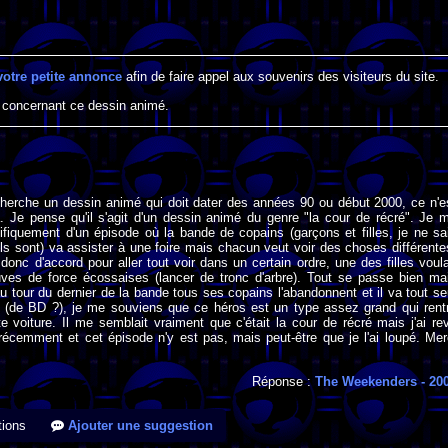
votre petite annonce
afin de faire appel aux souvenirs des visiteurs du site.
 concernant ce dessin animé.
cherche un dessin animé qui doit dater des années 90 ou début 2000, ce n'e
 Je pense qu'il s'agit d'un dessin animé du genre "la cour de récré". Je 
fiquement d'un épisode où la bande de copains (garçons et filles, je ne sa
ls sont) va assister à une foire mais chacun veut voir des choses différente
 donc d'accord pour aller tout voir dans un certain ordre, une des filles voula
uves de force écossaises (lancer de tronc d'arbre). Tout se passe bien ma
au tour du dernier de la bande tous ses copains l'abandonnent et il va tout se
s (de BD ?), je me souviens que ce héros est un type assez grand qui rent
e voiture. Il me semblait vraiment que c'était la cour de récré mais j'ai re
 récemment et cet épisode n'y est pas, mais peut-être que je l'ai loupé. Mer
Réponse :
The Weekenders
- 20
ions
Ajouter une suggestion