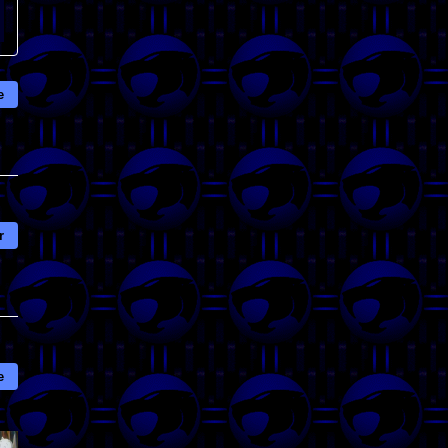
e
r
e