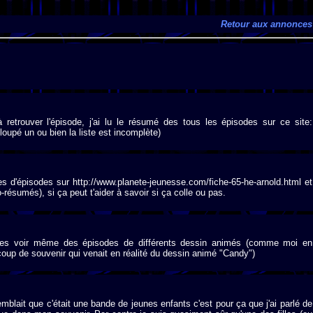
Retour aux annonces
 retrouver l'épisode, j'ai lu le résumé des tous les épisodes sur ce site:
 loupé un ou bien la liste est incomplète)
es d'épisodes sur http://www.planete-jeunesse.com/fiche-65-he-arnold.html et
-résumés), si ça peut t'aider à savoir si ça colle ou pas.
odes voir même des épisodes de différents dessin animés (comme moi en
oup de souvenir qui venait en réalité du dessin animé "Candy")
emblait que c'était une bande de jeunes enfants c'est pour ça que j'ai parlé de