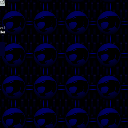
qui
ler