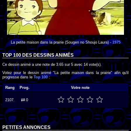
La petite maison dans la prairie
(Sougen no Shoujo Laura) -
1975
TOP 100 DES
DESSINS ANIMÉS
Ce dessin animé a une note de
3.65
sur
5
avec
14
vote(s).
Votez pour le dessin animé "La petite maison dans la prairie" afin qu'il
progresse dans le
Top 100
:
Rang
Prog.
Votre note
2107.
0
PETITES ANNONCES