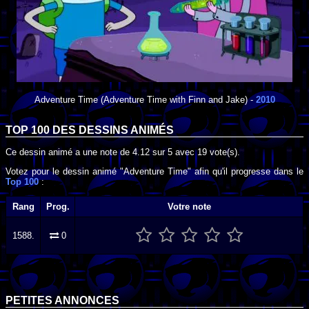
Adventure Time
(Adventure Time with Finn and Jake) -
2010
TOP 100 DES
DESSINS ANIMÉS
Ce dessin animé a une note de
4.12
sur
5
avec
19
vote(s).
Votez pour le dessin animé "Adventure Time" afin qu'il progresse dans le
Top 100
:
Rang
Prog.
Votre note
1588.
0
PETITES ANNONCES