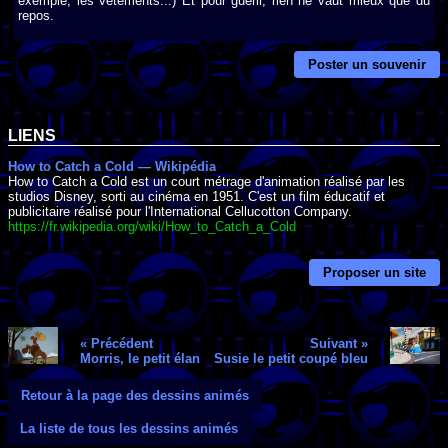
exemple, les vêtements...) Et pour guérir, rien ne vaut mieux que du
repos.
Poster un souvenir
LIENS
How to Catch a Cold — Wikipédia
How to Catch a Cold est un court métrage d'animation réalisé par les
studios Disney, sorti au cinéma en 1951. C'est un film éducatif et
publicitaire réalisé pour l'International Cellucotton Company.
https://fr.wikipedia.org/wiki/How_to_Catch_a_Cold
Proposer un site
« Précédent
Suivant »
Morris, le petit élan
Susie le petit coupé bleu
Retour à la page des dessins animés
La liste de tous les dessins animés