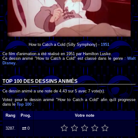
How to Catch a Cold
(Silly Symphony) -
1951
Ce film d'animation a été réalisé en
1951
par
Hamilton Luske
.
Ce dessin animé "How to Catch a Cold" est classé dans le genre :
Walt
Disney
.
TOP 100 DES
DESSINS ANIMÉS
Ce dessin animé a une note de
4.43
sur
5
avec
7
vote(s).
Votez pour le dessin animé "How to Catch a Cold" afin qu'il progresse
dans le
Top 100
:
Rang
Prog.
Votre note
3287.
0