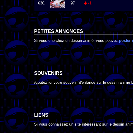
636.
97
-1
PETITES ANNONCES
Si vous cherchez un dessin animé, vous pouvez
poster 
SOUVENIRS
Ajoutez ici votre souvenir d'enfance sur le dessin animé B
LIENS
Si vous connaissez un site intéressant sur le dessin animé