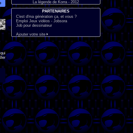
La légende de Korra - 2012
e
PARTENAIRES
C'est d'ma génération ça, et vous ?
Emploi Jeux vidéos - Jobsora
Job pour dessinateur
Ajouter votre site
qui
ler