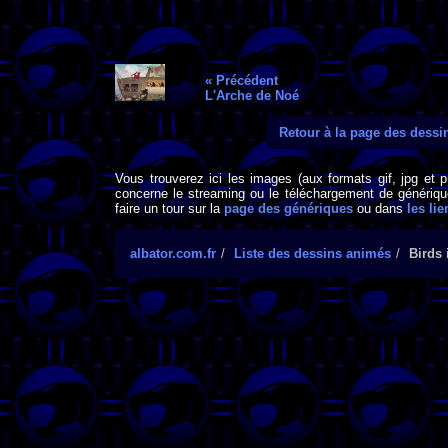
« Précédent
L'Arche de Noé
Retour à la page des dess
Vous trouverez ici les images (aux formats gif, jpg et 
concerne le streaming ou le téléchargement de générique
faire un tour sur la
page des génériques
ou dans
les lie
albator.com.fr
Liste des dessins animés
Birds 