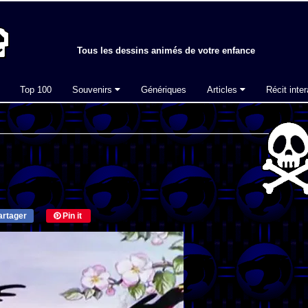
Tous les dessins animés de votre enfance
Top 100
Souvenirs
Génériques
Articles
Récit inter
rtager
Pin it